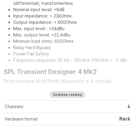
(differential), transformerless
Nominal input level: +6dB
Input impedance: = 22kOhms
Output impedance: < 600Ohms
Max. input level : +24dBu
Max. output level: +22,4dBu
Minimum load ohms: 600Ohms
Relay Hard Bypass
Power Fail Safety
Frequency response: 20 Hz - 100 kHz (100 kHz = -3 dB)
SPL Transient Designer 4 Mk2
Processore di effetti dinamici a 4 canali
Nel 1998, SPL Transient Designer ha creato una nuova
Continue reading
generazione di processori dinamici. L'elaborazione
indipendente dal livello dell'attacco e del sustain dei segnali
Channels
4
audio ha rivoluzionato la produzione musicale in modo
significativo. L'ultima generazione di Transient Designer 4
Hardware format
Rack
presenta le stesse qualità di lavorazione del suo
predecessore, ma presenta un nuovo design e ha una
sensazione ancora migliore grazie alle solide manopole in