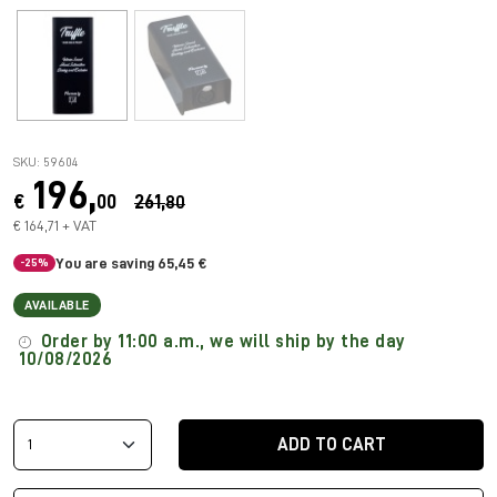
SKU: 59604
196,
€
00
261,
80
€ 164,71 + VAT
You are saving 65,45 €
-25%
AVAILABLE
Order by 11:00 a.m., we will ship by the day
10/08/2026
ADD TO CART