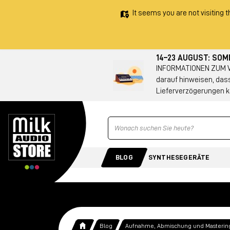
It seems you are not visiting t
14–23 AUGUST: SO
INFORMATIONEN ZUM VE
darauf hinweisen, das
Lieferverzögerungen k
Ricerca
BLOG
SYNTHESEGERÄTE
Blog
Aufnahme, Abmischung und Masterin