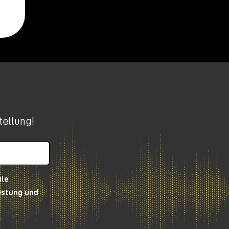
ngs
!
tellung!
ule
hr
üstung und
uf