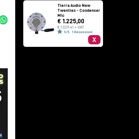
Tierra Audio New
Twenties - Condenser
Mic
€ 1.225,00
€ 1.029,41 + VAT
5/5
1 Recensioni
X