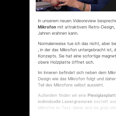
In unserem neuen Videoreview besprech
Mikrofon
mit attraktivem Retro-Design
Jahren erahnen kann.
Normalerweise tue ich das nicht, aber b
, in der das Mikrofon untergebracht ist, d
Konzepts. Sie hat eine sofortige magnet
obere Holzplatte öffnet sich.
Im Inneren befindet sich neben dem Mik
Design wie das Mikrofon folgt und daher 
Teil des Mikrofons selbst aussieht.
Außerdem finden wir eine
Plexiglasplat
individuelle Lasergravuren
bestellt w
Mikrofon im Test, daher sind sie grob oh