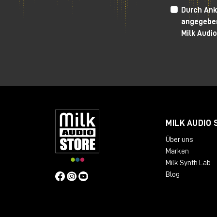
Durch Ank
Wie immer lade ich Sie ein, sich das Yo
angegeben
Sie ein, den Milk Audio Store persönlic
Milk Audio
MILK AUDIO 
Über uns
Marken
Milk Synth Lab
Blog