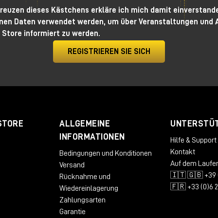
reuzen dieses Kästchens erkläre ich mich damit einverstande
uTube-Video anzuschauen, um mehr zu erfahren, und ich lade
en Daten verwendet werden, um über Veranstaltungen und 
h zu besuchen, um sich den Klang anzuhören.
 Store informiert zu werden.
REGISTRIEREN SIE SICH
STORE
ALLGEMEINE
UNTERSTÜ
INFORMATIONEN
Hilfe & Support
Kontakt
Bedingungen und Konditionen
Auf dem Laufe
Versand
🇮🇹 🇬🇧 +39 
Rücknahme und
🇫🇷 +33 (0)6 
Wiedereinlagerung
Zahlungsarten
Garantie