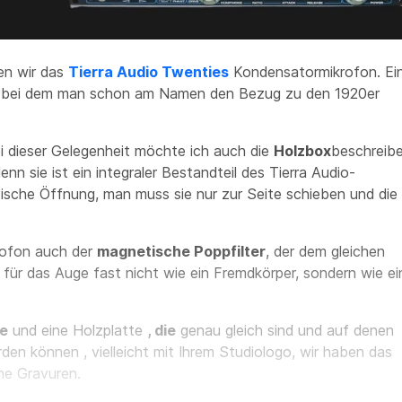
en wir das
Tierra Audio Twenties
Kondensatormikrofon. Ei
, bei dem man schon am Namen den Bezug zu den 1920er
ei dieser Gelegenheit möchte ich auch die
Holzbox
beschreib
enn sie ist ein integraler Bestandteil des Tierra Audio-
ische Öffnung, man muss sie nur zur Seite schieben und die
rofon auch der
magnetische Poppfilter
, der dem gleichen
für das Auge fast nicht wie ein Fremdkörper, sondern wie ei
te
und eine Holzplatte
, die
genau gleich sind und auf denen
erden können
, vielleicht mit Ihrem Studiologo, wir haben das
ne Gravuren.