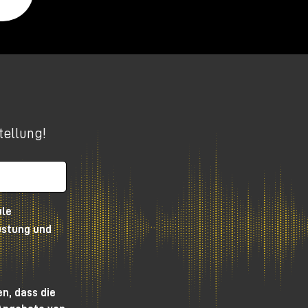
!
tellung!
ule
üstung und
n, dass die