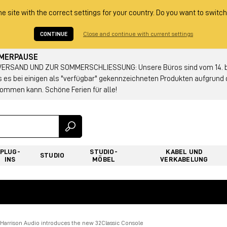
he site with the correct settings for your country. Do you want to switch
CONTINUE
Close and continue with current settings
MMERPAUSE
RSAND UND ZUR SOMMERSCHLIESSUNG: Unsere Büros sind vom 14. bis
s es bei einigen als "verfügbar" gekennzeichneten Produkten aufgrun
ommen kann. Schöne Ferien für alle!
PLUG-
STUDIO-
KABEL UND
STUDIO
INS
MÖBEL
VERKABELUNG
Harrison Audio introduces the new 32Classic Console