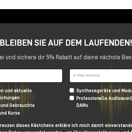
BLEIBEN SIE AUF DEM LAUFENDEN
ei und sichere dir 5% Rabatt auf deine nächste Bes
en und aktuelle
Synthesegeräte und Mod
lichungen
Professionelle Audioausr
 und Gebrauchte
DAWs
 und Kurse
reuzen dieses Kästchens erkläre ich mich damit einverstande
esign