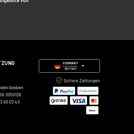
Angebote von
med
TZUNG
GERMANY
DEUTSCH
Sichere Zahlungen
nden bleiben
06 3050128
23 60 03 43
h