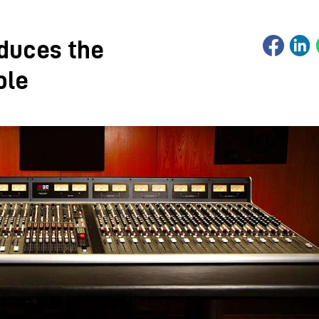
oduces the
ole