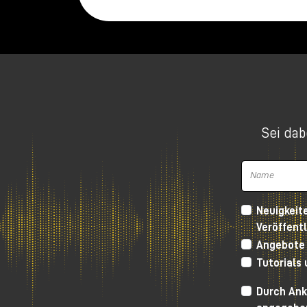
Sei dab
Neuigkeit
Veröffent
Angebote
Tutorials
Harrison 32Classic Console
Durch Ank
High Performance D