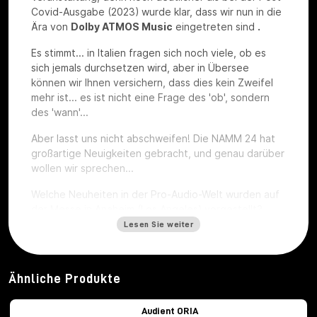
Covid-Ausgabe (2023) wurde klar, dass wir nun in die
Ära von
Dolby ATMOS Music
eingetreten sind
.
Es stimmt... in Italien fragen sich noch viele, ob es
sich jemals durchsetzen wird, aber in Übersee
können wir Ihnen versichern, dass dies kein Zweifel
mehr ist... es ist nicht eine Frage des 'ob', sondern
des 'wann'...
Aber lasst uns nicht abschweifen! Die NAMM 24 hat
großartige Neuigkeiten gebracht, und genau darüber
wollen wir sprechen...
Welche Neuheiten in der Pro-Audio-Welt wurden auf
der Messe in Anaheim (Los Angeles) vorgestellt?
Lesen Sie weiter
Audient ORIA
Ähnliche Produkte
Audient ORIA