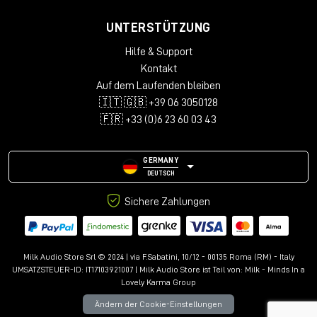
UNTERSTÜTZUNG
Hilfe & Support
Kontakt
Auf dem Laufenden bleiben
🇮🇹 🇬🇧 +39 06 3050128
🇫🇷 +33 (0)6 23 60 03 43
Vor Weihnachten angekündigt, konnten wir
GOVERNOR, den neuen optischen Röhrenkompressor
GERMANY
von Gainlab Audio, endlich hören.
DEUTSCH
Heutzutage gibt es nur wenige Hersteller, die sich an
Sichere Zahlungen
die Entwicklung eines optischen Stereo/Dual-Mono-
Kompressors wagen, da die Handhabung eines
optischen Schaltkreises in Stereo äußerst heikel ist.
Milk Audio Store Srl © 2024 | via F.Sabatini, 10/12 - 00135 Roma (RM) - Italy
Gainlab Audio hat sich jedoch entschieden, diesen
UMSATZSTEUER-ID: IT17103921007 | Milk Audio Store ist Teil von:
Milk - Minds In a
Lovely Karma Group
Weg zu gehen, und wir können bestätigen, dass sie
das Ziel erreicht haben... ja, sie haben sich selbst
Ändern der Cookie-Einstellungen
übertroffen.