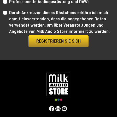
Professionelle Audioausrüstung und DAWs
Barefoot denkt auch an ATMOS, denn die neuen
FP03s haben eine verstärkte Struktur auf der
Durch Ankreuzen dieses Kästchens erkläre ich mich
Rückseite mit speziellen Löchern für die Installation
damit einverstanden, dass die angegebenen Daten
einer Wand- oder Deckenmontageplatte und ein
verwendet werden, um über Veranstaltungen und
relativ geringes Gewicht (ca. 8 kg).
Angebote von Milk Audio Store informiert zu werden.
PMC Leistung 750-8
REGISTRIEREN SIE SICH
PMC Speakers hat seit einigen Jahren erklärt, dass
sie eine der Firmen sein wollen, die den Übergang zu
Dolby ATMOS im gesamten Aufnahmemarkt anführen,