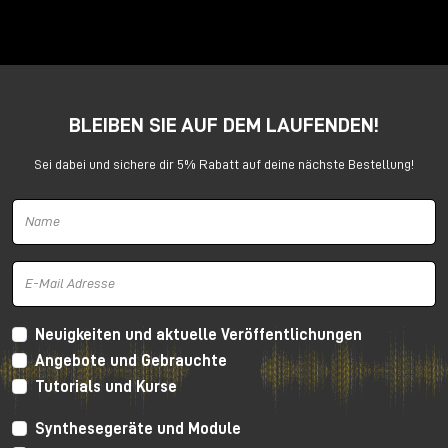
Barefoot FP03
BLEIBEN SIE AUF DEM LAUFENDEN!
Sei dabei und sichere dir 5% Rabatt auf deine nächste Bestellung!
Barefoot Sound präsentiert einen neuen 3-Wege-
Studiomonitor mit Dreifach-Verstärkung, der in Bezug
auf den Preis (ca. 1.800 € + MwSt.) äußerst
wettbewerbsfähig und sehr kompakt ist (33,65 x 22
Neuigkeiten und aktuelle Veröffentlichungen
x 23,50 cm HxBxT).
Angebote und Gebrauchte
Die Herausforderung dieses Monitors besteht darin,
Tutorials und Kurse
die Detailtreue und Klangleistung von Barefoot auch
bei kleinen Produktionen oder Mischungen zu bieten.
Synthesegeräte und Module