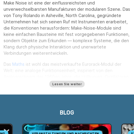
Make Noise ist eine der einflussreichsten und
unverwechselbarsten Manufakturen der modularen Szene. Das
von Tony Rolando in Asheville, North Carolina, gegründete
Unternehmen hat sich seinen Ruf mit Instrumenten erarbeitet,
die Konventionen herausfordern: Make-Noise-Module sind
keine einfachen Bausteine mit fest vorgegebenen Funktionen,
sondern Objekte zum Erkunden — komplexe Systeme, die den
Klang durch physische Interaktion und unerwartete
Verbindungen weiterentwickeln.
Das
Maths
ist wohl das meistverkaufte Eurorack-Modul der
Welt: eine analoge Funktionseinheit, inspiriert von den
Analogrechnern der 1960er-Jahre, die Hüllkurven, Oszillatoren,
Summierer und Integratoren in einem außergewöhnlich
Lesen Sie weiter
vielseitigen System vereint. Daneben ist das
Morphagene
eine
Einheit für Aufnahme, Sampling und granulare Synthese in
Echtzeit, die im Modularen einen ganzen Zugang zur Musique
concrète geprägt hat. Das
Mimeophon
ist das Referenz-
BLOG
Delay/-Chorus der Reihe, mit Algorithmen vom klassischen Echo
bis zu endlosen Loops. Die Serie Black & Gold —
Maths BG
,
ModDemix
— bringt dieselben Schaltungen in einer noch
edleren Optik.
ING
VERANSTALTUNGEN UND NACHRICHTEN
S