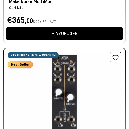
Make Noise MultiMod
Oszillatoren
€365,
00
€ 306,72 + VAT
HINZUFÜGEN
VERFÜGBAR IN 3-4 WOCHEN
Best Seller