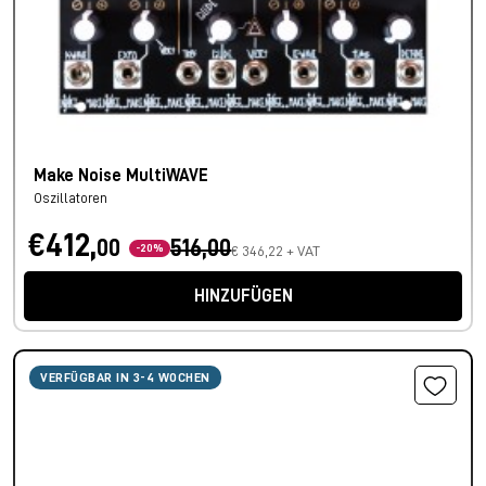
Make Noise MultiWAVE
Oszillatoren
€412,
00
516,00
-20%
€ 346,22 + VAT
HINZUFÜGEN
VERFÜGBAR IN 3-4 WOCHEN