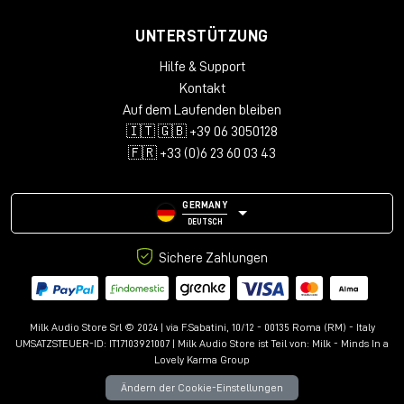
bewahrt stets die Integrität des ursprünglichen Raumbildes
und passt sich perfekt an jedes Audioformat an.
UNTERSTÜTZUNG
Hilfe & Support
Technische Daten
Kontakt
Unterstützte Systeme: macOS 10.14+ (Intel und Apple
Auf dem Laufenden bleiben
Silicon), Windows 10+
🇮🇹 🇬🇧 +39 06 3050128
Plug-in-Formate: VST2, VST3, AU, AAX
🇫🇷 +33 (0)6 23 60 03 43
Audio-Konfigurationen: Mono, Stereo, LCR, Quad, 5.0-
5.1.4, 7.0-7.1.6, 9.0.4-9.1.6
Unterstützung für bis zu 12 immersive Kanäle
GERMANY
Bibliothek mit über 150 Voreinstellungen
DEUTSCH
Erweiterte Steuerelemente: Kill Dry/Wet, Freeze, Mix
Lock, A/B-Vergleich
Sichere Zahlungen
Anpassbare Oberfläche mit Undo/Redo
Milk Audio Store Srl © 2024 | via F.Sabatini, 10/12 - 00135 Roma (RM) - Italy
UMSATZSTEUER-ID: IT17103921007 | Milk Audio Store ist Teil von:
Milk - Minds In a
Lovely Karma Group
Ändern der Cookie-Einstellungen