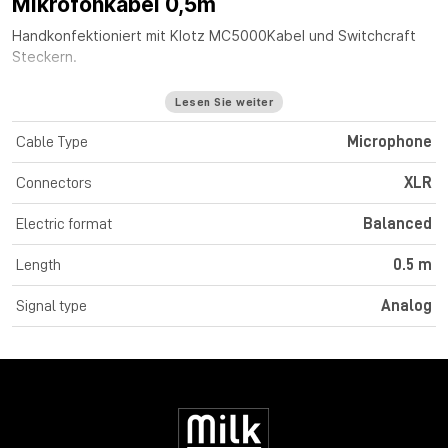
Mikrofonkabel 0,5m
Handkonfektioniert mit
Klotz MC5000
Kabel
und Switchcraft
Steckern.
Lesen Sie weiter
Cable Type
Microphone
Connectors
XLR
Electric format
Balanced
Length
0.5 m
Signal type
Analog