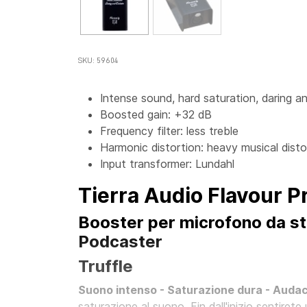
SKU: 59604
Intense sound, hard saturation, daring a
Boosted gain: +32 dB
Frequency filter: less treble
Harmonic distortion: heavy musical disto
Input transformer: Lundahl
Tierra Audio Flavour P
Booster per microfono da stu
Podcaster
Truffle
Suono intenso - Saturazione dura - Audac
saturazione al suono. Fin dall'inizio sentire