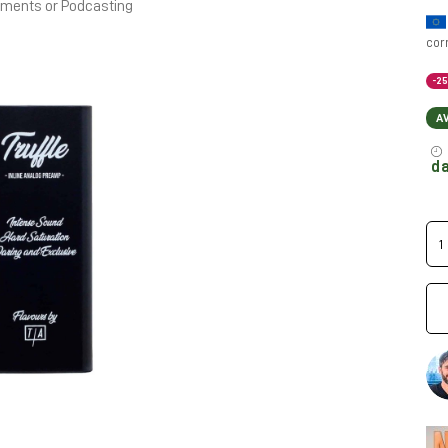
ruments or Podcasting
cor
-2
A
da