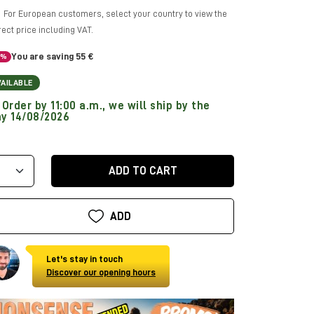
For European customers, select your country to view the
rect price including VAT.
You are saving 55 €
5%
VAILABLE
Order by 11:00 a.m., we will ship by the
y 14/08/2026
ADD TO CART
ADD
Let's stay in touch
Discover our opening hours