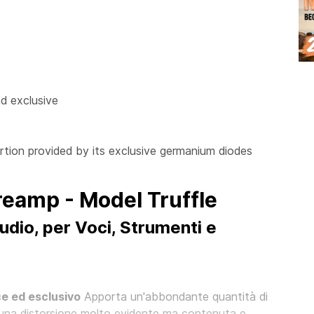
nd exclusive
rtion provided by its exclusive germanium diodes
reamp - Model Truffle
dio, per Voci, Strumenti e
e ed esclusivo
Apporta un'abbondante quantità di
te una distorsione molto evidente ma contenuta e