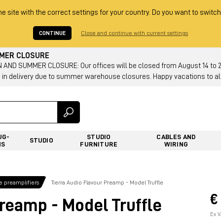
he site with the correct settings for your country. Do you want to switch
CONTINUE
Close and continue with current settings
MMER CLOSURE
AND SUMMER CLOSURE: Our offices will be closed from August 14 to 23.
 in delivery due to summer warehouse closures. Happy vacations to all
UG-
STUDIO
CABLES AND
STUDIO
NS
FURNITURE
WIRING
 preamplifiers
Tierra Audio Flavour Preamp - Model Truffle
€
Preamp - Model Truffle
Ex V