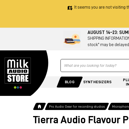
It seems you are not visiting t
AUGUST 14–23: SU
SHIPPING INFORMATION 
stock" may be delayed
Ricerca
PL
BLOG
SYNTHESIZERS
I
Pro Audio Gear for recording studios
Microphone
Tierra Audio Flavour 