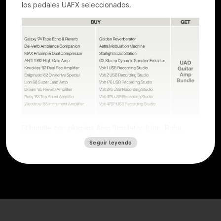
los pedales UAFX seleccionados.
El bundle con plug-ins Amp Simulator (Lion, Ruby,
Dream y a partir de mediados de abril también estará
Seguir leyendo
disponible Woodrow) valorado en 196 euros es
gratuito con todos los Volt (excepto el Volt 4) y
todos los pedales UAFX (excepto la serie Compact).
La oferta es válida para los usuarios que adquieran
una interfaz Volt o un pedal UAFX seleccionados. Para
obtener los plug-ins de regalo, basta con
registrar
el
producto en el
sitio web de Universal
Audio
antes del