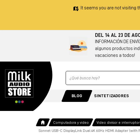
It seems you are not visiting t
DEL 14 AL 23 DE A
INFORMACIÓN DE ENVÍO 
algunos productos indi
vacaciones a todos!
Ricerca
BLOG
SINTETIZADORES
Computadora y video
Video divisor e interruptor
Sonnet USB-C DisplayLink Dual 4K 60Hz HDMI Adapter (with 