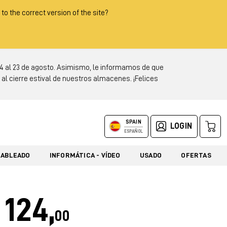
 to the correct version of the site?
 al 23 de agosto. Asimismo, le informamos de que
al cierre estival de nuestros almacenes. ¡Felices
SPAIN
LOGIN
ESPAÑOL
CABLEADO
INFORMÁTICA - VÍDEO
USADO
OFERTAS
124,
00