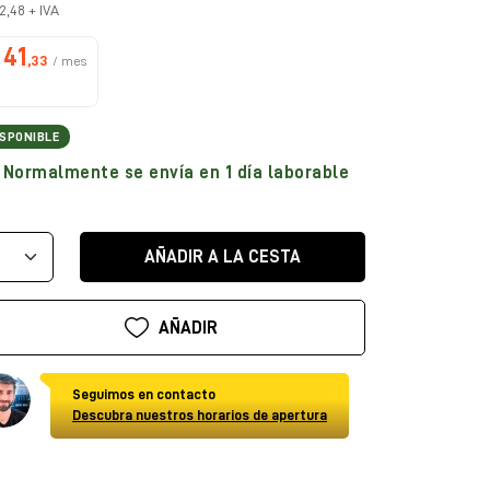
2,48 + IVA
41
,33
/ mes
ISPONIBLE
Normalmente se envía en 1 día laborable
AÑADIR A LA CESTA
AÑADIR
Seguimos en contacto
Descubra nuestros horarios de apertura