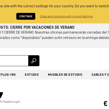
he site with the correct settings for your country. Do you want to switch
CONTINUE
Close and continue with current settings
GOSTO: CIERRE POR VACACIONES DE VERANO
Y CIERRE DE VERANO: Nuestras oficinas permanecerán cerradas del 14
cados como "disponibles" pueden sufrir retrasos en la entrega debido 
PLUG-INS
ESTUDIO
MUEBLES DE ESTUDIO
CABLES Y 
€
PD Passthrough)