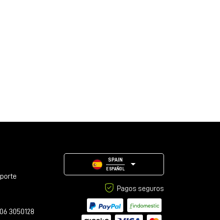
SPAIN
ESPAÑOL
oporte
Pagos seguros
06 3050128