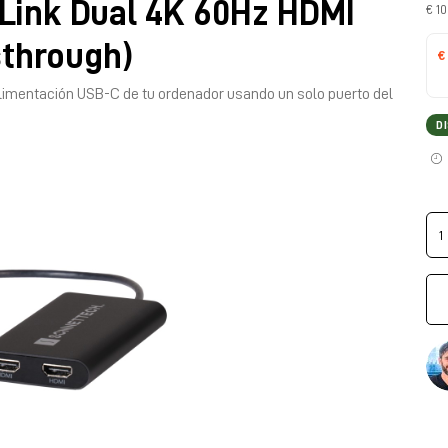
Link Dual 4K 60Hz HDMI
€ 10
sthrough)
€
limentación USB-C de tu ordenador usando un solo puerto del
D