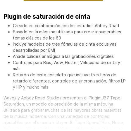
Plugin de saturación de cinta
Creado en colaboración con los estudios Abbey Road
Basado en la máquina utilizada para crear innumerables
temas clásicos de los 60
Incluye modelos de tres fórmulas de cinta exclusivas
desarrolladas por EMI
Añade calidez analógica a las grabaciones digitales
Controles para Bias, Wow, Flutter, Velocidad de cinta y
más
Retardo de cinta completo que incluye tres tipos de
retardo diferentes, controles de sincronización, filtros LP
y HP y mucho más
Waves y Abbey Road Studios presentan el Plugin J37 Tape
Saturation, un modelo de precisión de la misma máquina
utilizada para grabar muchas de las mayores obras maestras
de la música moderna. Con una variedad de controles
ajustables por el usuario incluyendo Tape Speed, Bias, Noise,
Saturation, Wow y Flutter, el Waves: Abbey Road J37 recrea