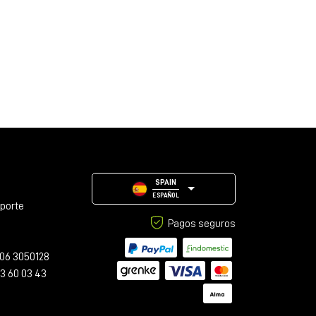
SPAIN
ESPAÑOL
oporte
Pagos seguros
06 3050128
23 60 03 43