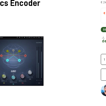
cs Encoder
€ 2
€
D
d