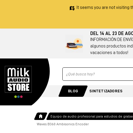
It seems you are not visiting t
DEL 14 AL 23 DE A
INFORMACIÓN DE ENVÍO 
algunos productos indi
vacaciones a todos!
Ricerca
BLOG
SINTETIZADORES
Equipo de audio profesional para estudios de graba
Waves B360 Ambisonics Encoder