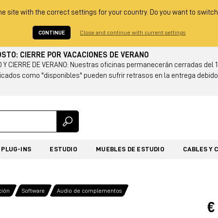
he site with the correct settings for your country. Do you want to switch
CONTINUE
Close and continue with current settings
GOSTO: CIERRE POR VACACIONES DE VERANO
Y CIERRE DE VERANO: Nuestras oficinas permanecerán cerradas del 14
cados como "disponibles" pueden sufrir retrasos en la entrega debido 
PLUG-INS
ESTUDIO
MUEBLES DE ESTUDIO
CABLES Y 
ción
Software
Audio de complementos
€