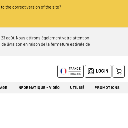
 to the correct version of the site?
3 août. Nous attirons également votre attention
 de livraison en raison de la fermeture estivale de
FRANCE
LOGIN
FRANÇAIS
LAGE
INFORMATIQUE - VIDÉO
UTILISÉ
PROMOTIONS