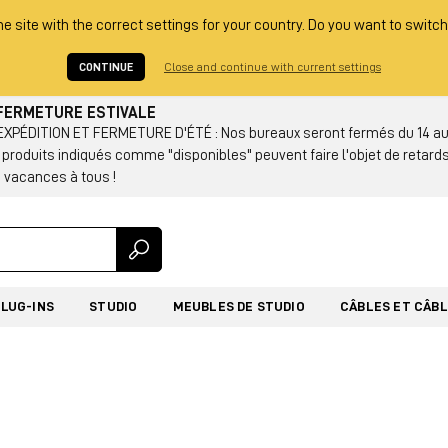
he site with the correct settings for your country. Do you want to switch
CONTINUE
Close and continue with current settings
: FERMETURE ESTIVALE
PÉDITION ET FERMETURE D'ÉTÉ : Nos bureaux seront fermés du 14 au 2
s produits indiqués comme "disponibles" peuvent faire l'objet de retards
 vacances à tous !
PLUG-INS
STUDIO
MEUBLES DE STUDIO
CÂBLES ET CÂB