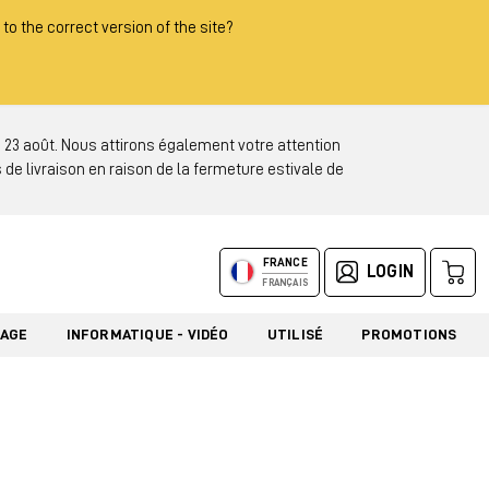
 to the correct version of the site?
3 août. Nous attirons également votre attention
 de livraison en raison de la fermeture estivale de
FRANCE
LOGIN
FRANÇAIS
LAGE
INFORMATIQUE - VIDÉO
UTILISÉ
PROMOTIONS