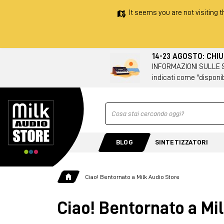
It seems you are not visiting t
14-23 AGOSTO: CHI
INFORMAZIONI SULLE SPE
indicati come "disponib
Ricerca
BLOG
SINTETIZZATORI
Ciao! Bentornato a Milk Audio Store
Ciao! Bentornato a Mi