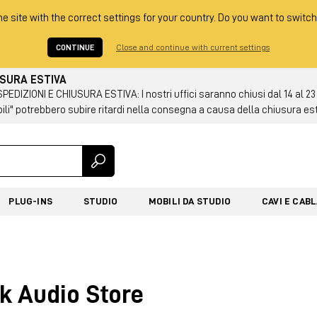
he site with the correct settings for your country. Do you want to switch
CONTINUE
Close and continue with current settings
USURA ESTIVA
DIZIONI E CHIUSURA ESTIVA: I nostri uffici saranno chiusi dal 14 al 23
ili" potrebbero subire ritardi nella consegna a causa della chiusura es
PLUG-INS
STUDIO
MOBILI DA STUDIO
CAVI E CAB
lk Audio Store