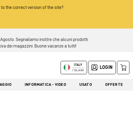
 to the correct version of the site?
 Agosto. Segnaliamo inoltre che alcuni prodotti
tiva dei magazzini. Buone vacanze a tutti!
ITALY
LOGIN
ITALIANO
LAGGIO
INFORMATICA - VIDEO
USATO
OFFERTE