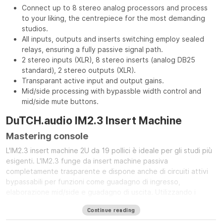
Connect up to 8 stereo analog processors and process
to your liking, the centrepiece for the most demanding
studios.
All inputs, outputs and inserts switching employ sealed
relays, ensuring a fully passive signal path.
2 stereo inputs (XLR), 8 stereo inserts (analog DB25
standard), 2 stereo outputs (XLR).
Transparant active input and output gains.
Mid/side processing with bypassble width control and
mid/side mute buttons.
DuTCH.audio IM2.3 Insert Machine
Mastering console
L'IM2.3 insert machine 2U da 19 pollici è ideale per gli studi più
esigenti. L'IM2.3 funge da insert machine passiva
completamente trasparente e dispone anche di circuiti attivi
bypassabili per funzioni come guadagno di ingresso,
elaborazione mid/side e guadagno di uscita. Utilizzando i
nostri rinomati circuiti analogici, l'IM2.3 include 2 ingressi
Continue reading
stereo, 2 uscite stereo e 8 inserti stereo (secondo lo standard