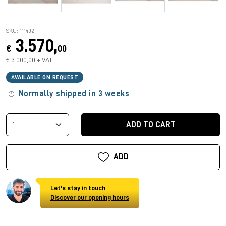
SKU: 111402
3.570,
€
00
€ 3.000,00 + VAT
AVAILABLE ON REQUEST
Normally shipped in 3 weeks
ADD TO CART
ADD
Let's stay in touch
Discover our opening hours