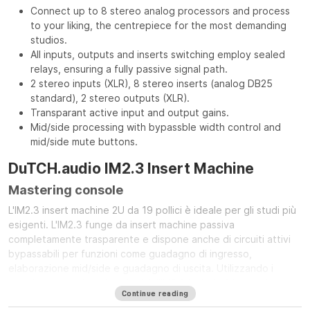
Connect up to 8 stereo analog processors and process
to your liking, the centrepiece for the most demanding
studios.
All inputs, outputs and inserts switching employ sealed
relays, ensuring a fully passive signal path.
2 stereo inputs (XLR), 8 stereo inserts (analog DB25
standard), 2 stereo outputs (XLR).
Transparant active input and output gains.
Mid/side processing with bypassble width control and
mid/side mute buttons.
DuTCH.audio IM2.3 Insert Machine
Mastering console
L'IM2.3 insert machine 2U da 19 pollici è ideale per gli studi più
esigenti. L'IM2.3 funge da insert machine passiva
completamente trasparente e dispone anche di circuiti attivi
bypassabili per funzioni come guadagno di ingresso,
elaborazione mid/side e guadagno di uscita. Utilizzando i
nostri rinomati circuiti analogici, l'IM2.3 include 2 ingressi
Continue reading
stereo, 2 uscite stereo e 8 inserti stereo (secondo lo standard