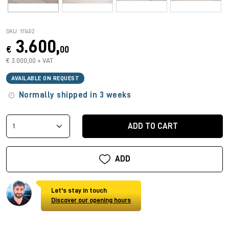
SKU: 111402
3.600,
€
00
€ 3.000,00 + VAT
AVAILABLE ON REQUEST
Normally shipped in 3 weeks
ADD TO CART
ADD
Let's stay in touch
Discover our opening hours