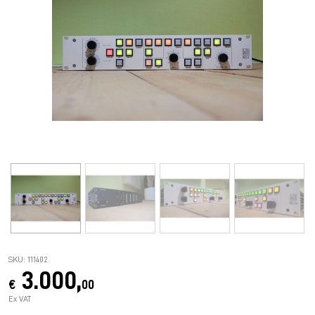
SKU: 111402
3.000,
€
00
Ex VAT