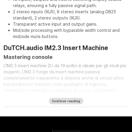
relays, ensuring a fully passive signal path.
2 stereo inputs (XLR), 8 stereo inserts (analog DB25
standard), 2 stereo outputs (XLR).
Transparant active input and output gains.
Mid/side processing with bypassble width control and
mid/side mute buttons.
DuTCH.audio IM2.3 Insert Machine
Mastering console
L'IM2.3 insert machine 2U da 19 pollici è ideale per gli studi più
esigenti. L'IM2.3 funge da insert machine passiva
completamente trasparente e dispone anche di circuiti attivi
bypassabili per funzioni come guadagno di ingresso,
elaborazione mid/side e guadagno di uscita. Utilizzando i
nostri rinomati circuiti analogici, l'IM2.3 include 2 ingressi
Continue reading
stereo, 2 uscite stereo e 8 inserti stereo (secondo lo standard
analogico Tascam DB25). Grazie ai relè sigillati, tutti gli
ingressi, le uscite e gli inserti rimangono completamente
passivi, garantendo l'assenza di alterazioni del suono durante
la commutazione elettronica. I guadagni di ingresso e uscita