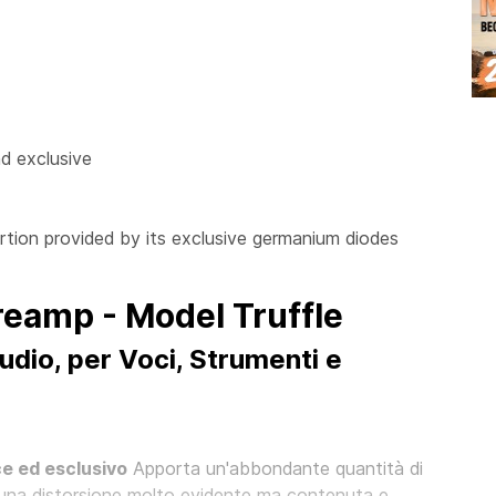
nd exclusive
rtion provided by its exclusive germanium diodes
reamp - Model Truffle
dio, per Voci, Strumenti e
e ed esclusivo
Apporta un'abbondante quantità di
te una distorsione molto evidente ma contenuta e