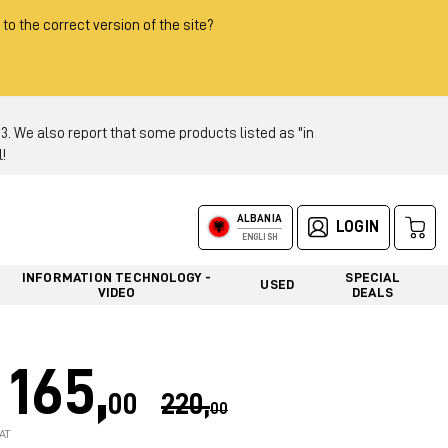
 to the correct version of the site?
 We also report that some products listed as "in
!
ALBANIA
LOGIN
ENGLISH
INFORMATION TECHNOLOGY -
SPECIAL
USED
VIDEO
DEALS
165,
00
220,
00
AT