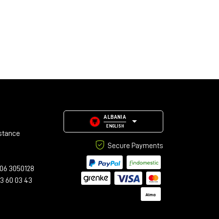
ALBANIA
ENGLISH
stance
Secure Payments
06 3050128
23 60 03 43