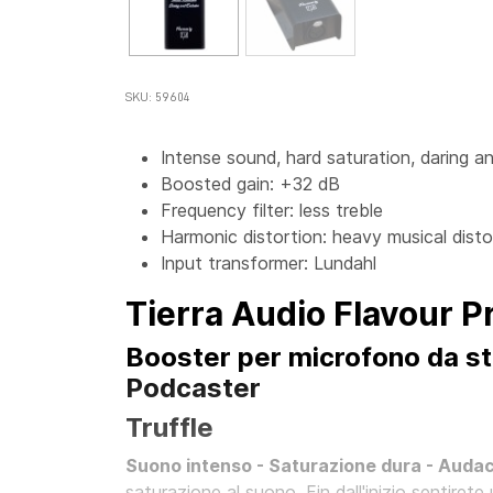
SKU: 59604
Intense sound, hard saturation, daring a
Boosted gain: +32 dB
Frequency filter: less treble
Harmonic distortion: heavy musical disto
Input transformer: Lundahl
Tierra Audio Flavour P
Booster per microfono da stu
Podcaster
Truffle
Suono intenso - Saturazione dura - Audac
saturazione al suono. Fin dall'inizio sentire