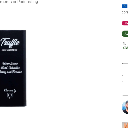
ruments or Podcasting
cor
-2
A
da