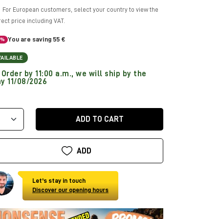
For European customers, select your country to view the
rect price including VAT.
You are saving 55 €
5%
VAILABLE
Order by 11:00 a.m., we will ship by the
y 11/08/2026
ADD TO CART
ADD
Let's stay in touch
Discover our opening hours