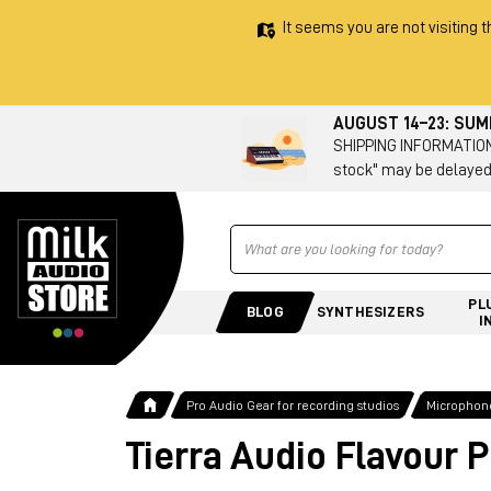
It seems you are not visiting t
AUGUST 14–23: SU
SHIPPING INFORMATION 
stock" may be delayed
Ricerca
PL
BLOG
SYNTHESIZERS
I
Pro Audio Gear for recording studios
Microphone
Tierra Audio Flavour 