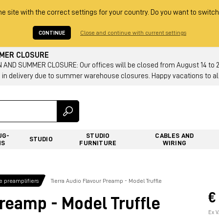
he site with the correct settings for your country. Do you want to switch
CONTINUE
Close and continue with current settings
MMER CLOSURE
AND SUMMER CLOSURE: Our offices will be closed from August 14 to 23.
 in delivery due to summer warehouse closures. Happy vacations to all
UG-
STUDIO
CABLES AND
STUDIO
NS
FURNITURE
WIRING
 preamplifiers
Tierra Audio Flavour Preamp - Model Truffle
€
Preamp - Model Truffle
Ex V