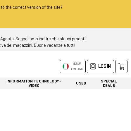
 to the correct version of the site?
 Agosto. Segnaliamo inoltre che alcuni prodotti
tiva dei magazzini. Buone vacanze a tutti!
ITALY
LOGIN
ITALIANO
INFORMATION TECHNOLOGY -
SPECIAL
USED
VIDEO
DEALS