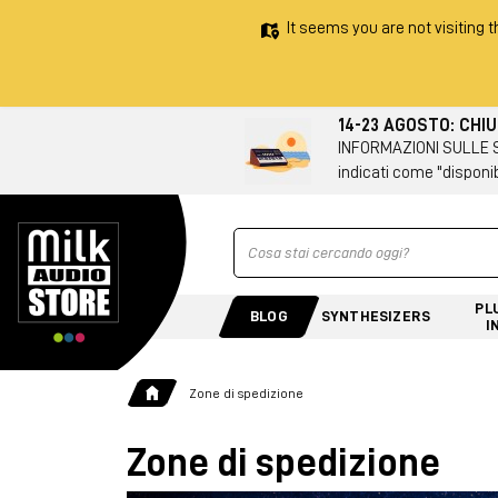
It seems you are not visiting t
14-23 AGOSTO: CHI
INFORMAZIONI SULLE SPE
indicati come "disponib
Ricerca
PL
BLOG
SYNTHESIZERS
I
Zone di spedizione
Zone di spedizione