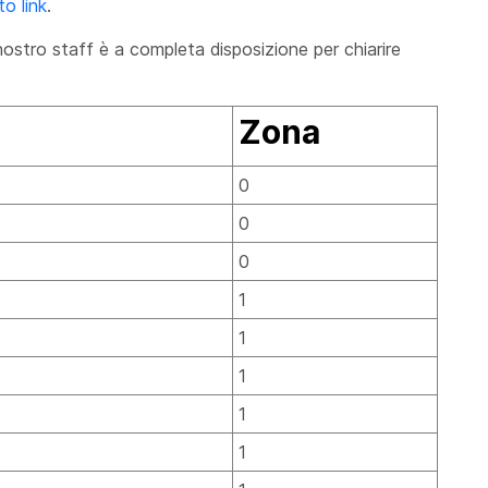
o link
.
ostro staff è a completa disposizione per chiarire
Zona
0
0
0
1
1
1
1
1