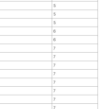
5
5
5
6
6
7
7
7
7
7
7
7
7