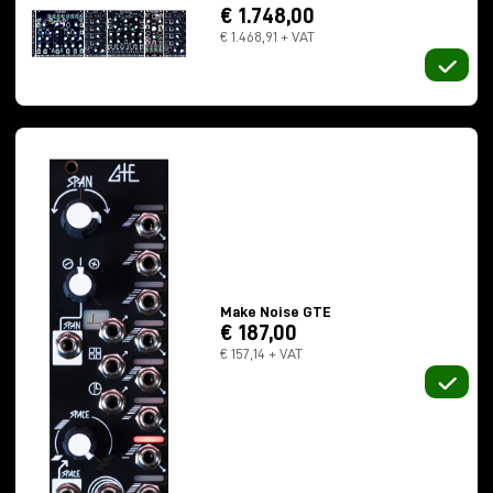
€ 1.748,00
Signals ergibt. Genau diese Idee macht GTE zu
€ 1.468,91 + VAT
einem der interessantesten Module für alle, die mit
generativen Patches, Performance-Systemen und
komplexen Konfigurationen innerhalb des
Make
Noise N.U.S.
-Ökosystems arbeiten.
Ein Make Noise-Modul zur
Extraktion von Timing und
Impulsen aus beliebigen Signalen
Das GTE ist ein analoges 8HP-Modul, das die
Make Noise GTE
Bewegung des am
Span-Eingang
empfangenen
€ 187,00
Signals analysiert und in verwertbare Timing-
€ 157,14 + VAT
Informationen innerhalb des Systems umwandelt. Aus
dieser Analyse leitet es bis zu acht verschiedene
Kanalimpulse ab, einen GTE-Impulsstrom, der die
Geschwindigkeit der Signalbewegung widerspiegelt,
und zwei Gatter, die für gerade und ungerade Kanäle
bestimmt sind. In der Praxis können mit dem Make