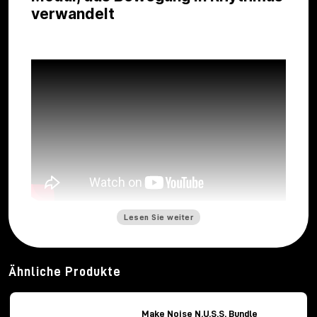
verwandelt
Lesen Sie weiter
In der Welt der modularen Eurorack-Synthese wird
die Zeit oft durch Clocks, Trigger und regelmäßige
Sequenzen gesteuert. Der
Make Noise GTE
, der für
Gestural Time Extractor
steht, verfolgt dagegen
Ähnliche Produkte
einen viel organischeren Ansatz, bei dem der
Rhythmus nicht einfach dem Patch aufgezwungen
wird, sondern sich direkt aus dem Verhalten des
Make Noise N.U.S.S. Bundle