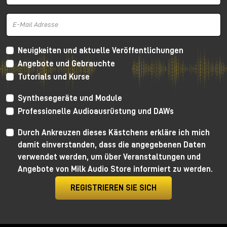
Dieses Verhalten macht ihn besonders effektiv für
diejenigen, die Patches erstellen möchten, bei denen
Neuigkeiten und aktuelle Veröffentlichungen
sich das Tempo aus dem Klang, der Modulation oder
Angebote und Gebrauchte
der elektronischen Geste ergibt, anstatt
Tutorials und Kurse
ausschließlich von einem starren metrischen Raster
abzuhängen. In diesem Sinne entspricht der GTE
Synthesegeräte und Module
perfekt der Philosophie des
New Universal
Professionelle Audioausrüstung und DAWs
Synthesizer System
, bei dem jedes Modul zu einem
Netzwerk dynamischer Beziehungen zwischen
Durch Ankreuzen dieses Kästchens erkläre ich mich
Steuerung, Trigger und Signalverteilung beiträgt.
damit einverstanden, dass die angegebenen Daten
verwendet werden, um über Veranstaltungen und
Angebote von Milk Audio Store informiert zu werden.
Warum der Make Noise GTE so
wichtig für das N.U.S.-System ist
REGISTRIEREN SIE SICH
Innerhalb des
Make Noise N.U.
S.S.-Systems nimmt
der GTE einen besonders strategischen Platz ein, da