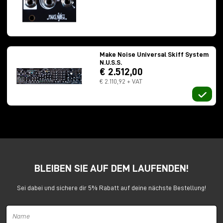
Noise GTE
Takt-
,
Rhythmus-
und Impulsströme
von jeder beliebigen Steuerquelle
gewonnen
werden, wodurch sich ganz andere Möglichkeiten als
bei einem klassischen Triggergenerator ergeben.
Make Noise Universal Skiff System
N.U.S.S.
€ 2.512,00
€ 2.110,92 + VAT
BLEIBEN SIE AUF DEM LAUFENDEN!
Sei dabei und sichere dir 5% Rabatt auf deine nächste Bestellung!