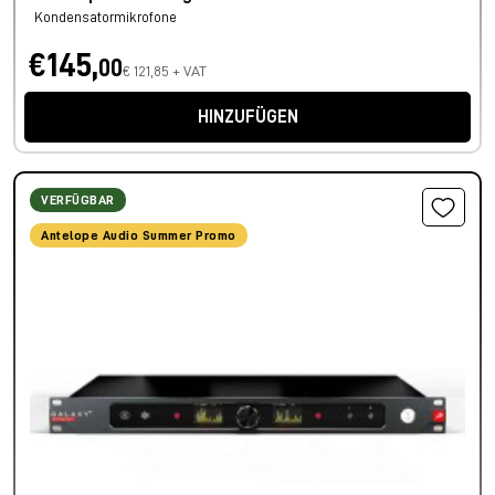
Kondensatormikrofone
€145,
00
€ 121,85 + VAT
HINZUFÜGEN
VERFÜGBAR
Antelope Audio Summer Promo