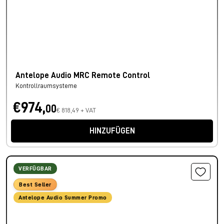
Antelope Audio MRC Remote Control
Kontrollraumsysteme
€974,
00
€ 818,49 + VAT
HINZUFÜGEN
VERFÜGBAR
Best Seller
Antelope Audio Summer Promo