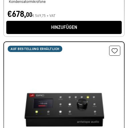
Kondensatormikrofone
€678,
00
€ 569,75 + VAT
HINZUFÜGEN
AUF BESTELLUNG ERHÄLTLICH