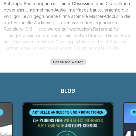
Antelope Audio begann mit einer Obsession: dem Clock. Noch
bevor das Unternehmen Audio-Interfaces baute, brachte die
von Igor Levin gegründete Firma atomare Master-Clocks in die
professionelle Audiowelt — allen voran den legendären
Rubidium-10M — und wurde zur weltweiten Referenz für
Timing-Präzision in den renommiertesten Studios. Dieses Erbe
aus über zwanzig Jahren Clocking-Erfahrung steckt heute im
Herzen jedes Antelope-Wandlers: Die proprietäre 64-Bit-
Technologie AFC (Acoustically Focused Clocking) und die
Jitter-Management-Algorithmen liefern ein breites, klar
Lesen Sie weiter
getrenntes und artefaktfreies Stereobild — ein Klang, der
einst nur Spitzenstudios vorbehalten war.
Antelope-Audio-Interfaces: vom
BLOG
Discrete 8 bis zur Orion 32
Auf dieser Basis steht eine Interface-Serie für jedes
Produktionsniveau. Auf dem Schreibtisch bringt das
Zen Go
N
AKTUELLE ANGEBOTE UND PROMOTIONEN
V
Synergy Core
hochwertige Wandler und Preamps im
kompakten, USB-C-busgespeisten Format, während das
Zen
Tour Synergy Core
erweiterte Konnektivität und DC-
gekoppelte Ausgänge zur Steuerung modularer Synthesizer