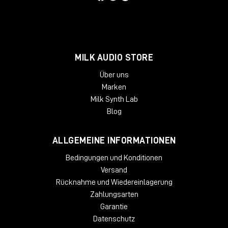
Processing, für Produzenten, Toningenieure und Sound-
Techniker, die keine Kompromisse machen.
Antelope Audio: autorisierter Händler
und Support
MILK AUDIO STORE
Milk Audio Store ist
autorisierter Antelope-Audio-Händler
, mit
verfügbarem Lagerbestand, After-Sales-Support und
Über uns
Vorführungen vor Ort.
Marken
Milk Synth Lab
Blog
ALLGEMEINE INFORMATIONEN
Bedingungen und Konditionen
Versand
Rücknahme und Wiedereinlagerung
Zahlungsarten
Garantie
Datenschutz