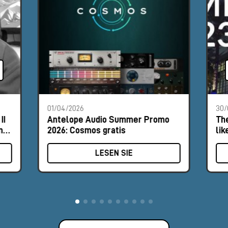
per CV ergänzt. Für Mehrkanalarbeit setzen das
Discrete 4 Pro
und das
Discrete 8 Pro Synergy Core
auf diskrete Class-A-
Preamps mit 6 Transistoren, inspiriert von klassischen
Konsolen, mit Wandlung bis zu 130 dB Headroom. An der
Spitze der Serie steuern die
Orion 32+ Gen 4
und das
Zen
Quadro
Dutzende Kanäle und Hunderte Effekte, bis hin zur
Galaxy 32 Synergy Core
, die Wandlung in Mastering-Qualität,
eine digitale Patchbay und den simultanen Betrieb über
Dante
, HDX und Thunderbolt 3 vereint — die Referenz für
Studios, die vernetzt und im immersiven Dolby-Atmos-Format
01/04/2026
30/
arbeiten.
II
Antelope Audio Summer Promo
Th
n
2026: Cosmos gratis
lik
Antelope Audio Synergy Core: Analog-
Effekte in Echtzeit
LESEN SIE
Das eigentliche Markenzeichen ist Synergy Core: eine hybride
Verarbeitungsplattform, die FPGA- und DSP-Chips kombiniert,
um Effekte direkt auf der Hardware laufen zu lassen — mit
praktisch null Latenz, selbst bei Dutzenden aktiven Instanzen.
Das heißt: aufnehmen und abhören bereits durch die Emulation
— einen Opto-Kompressor, einen EQ im Stil britischer
Konsolen, einen Vintage-Limiter — und die Bearbeitung hören,