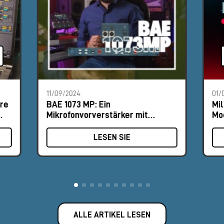
11/09/2024
01/
are
BAE 1073 MP: Ein
Mil
Mikrofonvorverstärker mit
Mo
britischem Klang
St
LESEN SIE
ALLE ARTIKEL LESEN