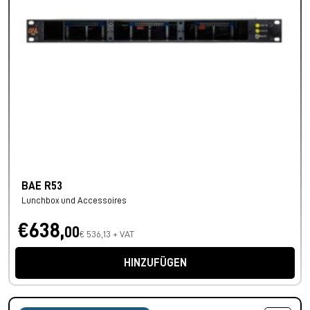
BAE R53
Lunchbox und Accessoires
€638,
00
€ 536,13 + VAT
HINZUFÜGEN