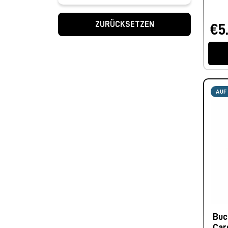
ZURÜCKSETZEN
€5
AUF
Buc
Car