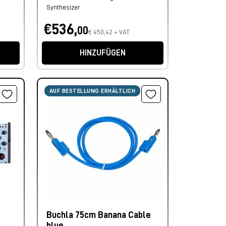
Synthesizer
€536,
00
€ 450,42 + VAT
HINZUFÜGEN
AUF BESTELLUNG ERHÄLTLICH
Buchla 75cm Banana Cable
blue