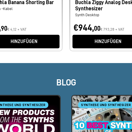
hla Banana Shorting Bar
Buchla Ziggy Analog Des
Synthesizer
h -Kabel
Synth Desktop
,
€944,
90
00
€ 4,12 + VAT
€ 793,28 + VAT
HINZUFÜGEN
HINZUFÜGEN
BLOG
NTHESE UND SYNTHESIZER
SYNTHESE UND SYNTHESIZER