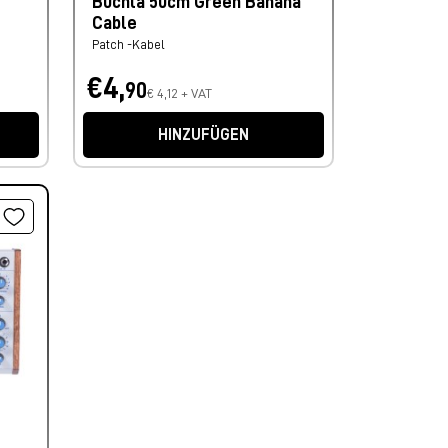
Buchla 50cm Green Banana
Cable
Patch -Kabel
€4,
90
€ 4,12 + VAT
HINZUFÜGEN