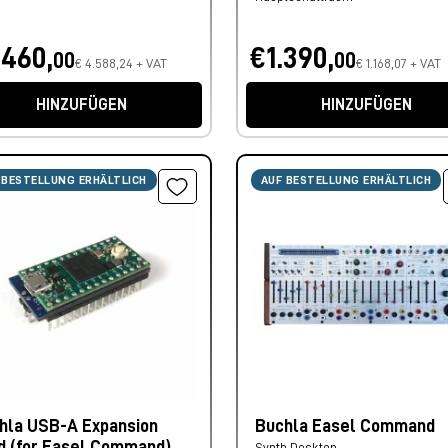
.460,
€1.390,
00
00
€ 4.588,24 + VAT
€ 1.168,07 + VAT
HINZUFÜGEN
HINZUFÜGEN
 BESTELLUNG ERHÄLTLICH
AUF BESTELLUNG ERHÄLTLICH
hla USB-A Expansion
Buchla Easel Command
d (for Easel Command)
Synth Desktop