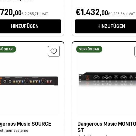
.720,
€1.432,
00
00
€ 2.285,71 + VAT
€ 1.203,36 + VAT
HINZUFÜGEN
HINZUFÜGEN
FÜGBAR
VERFÜGBAR
gerous Music SOURCE
Dangerous Music MONIT
ST
rollraumsysteme