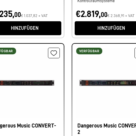
Kontrollraumsysteme
.235,
€2.819,
00
00
€ 1.037,82 + VAT
€ 2.368,91 + VAT
HINZUFÜGEN
HINZUFÜGEN
FÜGBAR
VERFÜGBAR
gerous Music CONVERT-
Dangerous Music CONVE
2