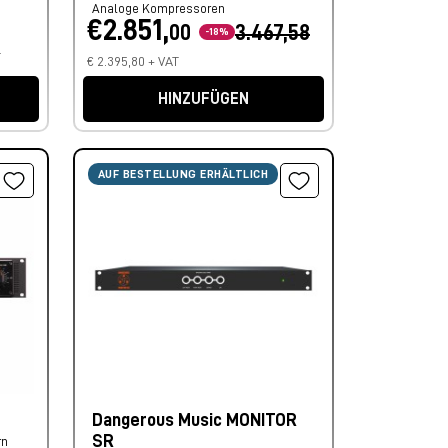
Analoge Kompressoren
€2.851,
00
3.467,58
-18%
T
€ 2.395,80 + VAT
HINZUFÜGEN
AUF BESTELLUNG ERHÄLTLICH
Dangerous Music MONITOR
SR
rn