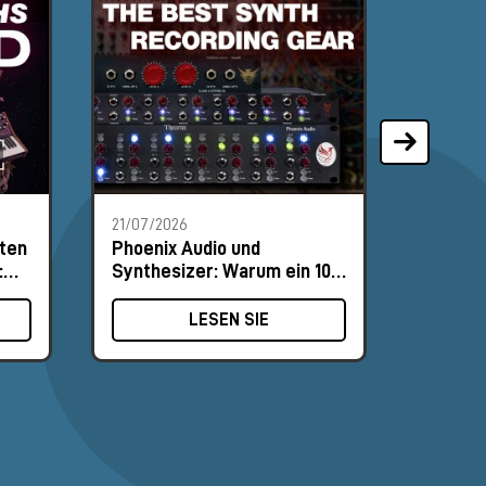
21/07/2026
13/07/2
ten
Phoenix Audio und
Andrew
:
Synthesizer: Warum ein 10-
Flock 
MΩ-Eingang den
Zentru
Unterschied macht
LESEN SIE