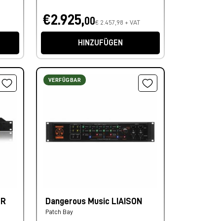
€2.925,
00
€ 2.457,98 + VAT
HINZUFÜGEN
VERFÜGBAR
OR
Dangerous Music LIAISON
Patch Bay