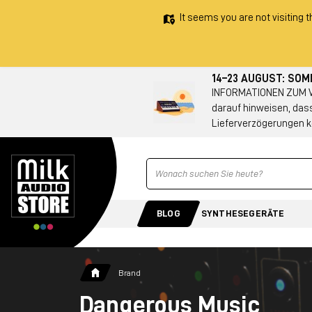
It seems you are not visiting t
14–23 AUGUST: SO
INFORMATIONEN ZUM VE
darauf hinweisen, das
Lieferverzögerungen k
Ricerca
BLOG
SYNTHESEGERÄTE
Brand
Dangerous Music