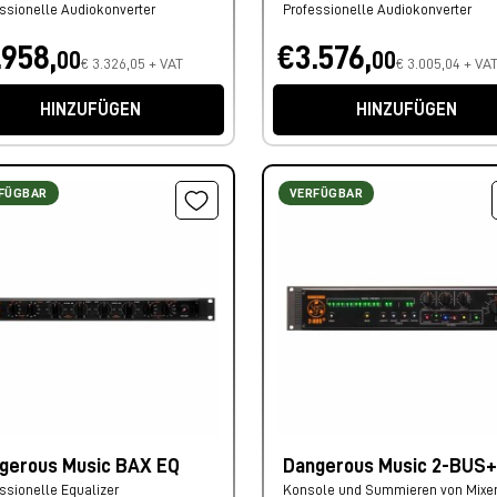
ssionelle Audiokonverter
Professionelle Audiokonverter
.958,
€3.576,
00
00
€ 3.326,05 + VAT
€ 3.005,04 + VA
HINZUFÜGEN
HINZUFÜGEN
FÜGBAR
VERFÜGBAR
gerous Music BAX EQ
Dangerous Music 2-BUS+
ssionelle Equalizer
Konsole und Summieren von Mixe