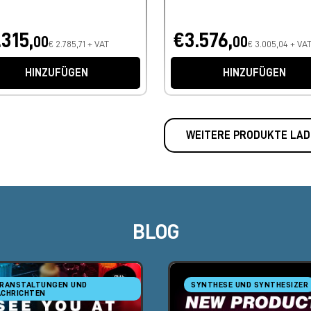
.315,
€3.576,
00
00
€ 2.785,71 + VAT
€ 3.005,04 + VA
HINZUFÜGEN
HINZUFÜGEN
WEITERE PRODUKTE LAD
BLOG
RANSTALTUNGEN UND
SYNTHESE UND SYNTHESIZER
CHRICHTEN