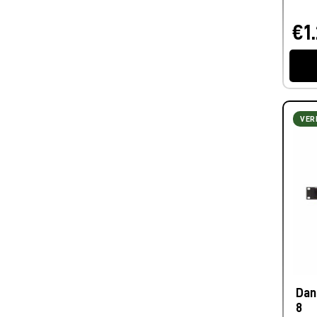
€1
VER
Dan
8