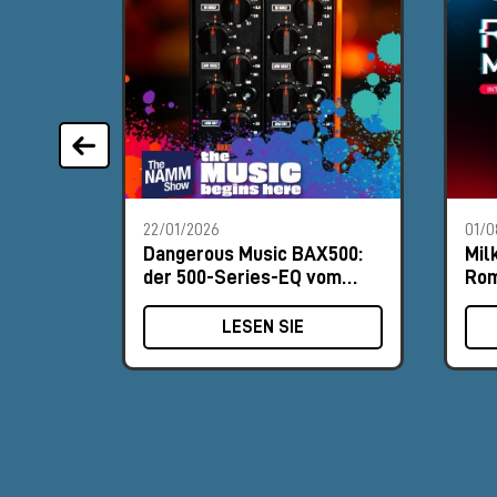
22/01/2026
01/0
Dangerous Music BAX500:
Mil
der 500-Series-EQ vom
Rom
NAMM 2026
Bes
LESEN SIE