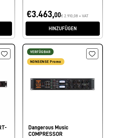
€3.463,
00
€ 2.910,08 + VAT
HINZUFÜGEN
VERFÜGBAR
NONSENSE Promo
RT-
Dangerous Music
COMPRESSOR