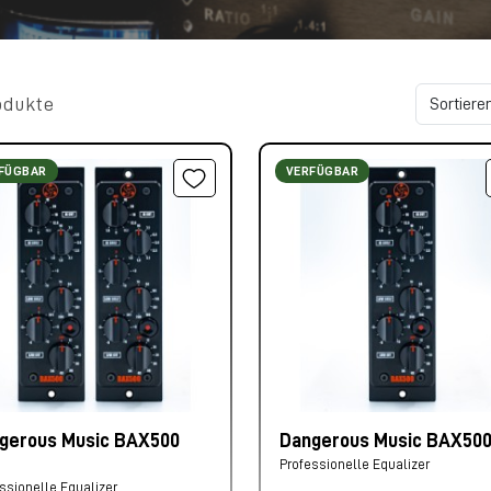
odukte
FÜGBAR
VERFÜGBAR
gerous Music BAX500
Dangerous Music BAX50
r
Professionelle Equalizer
ssionelle Equalizer