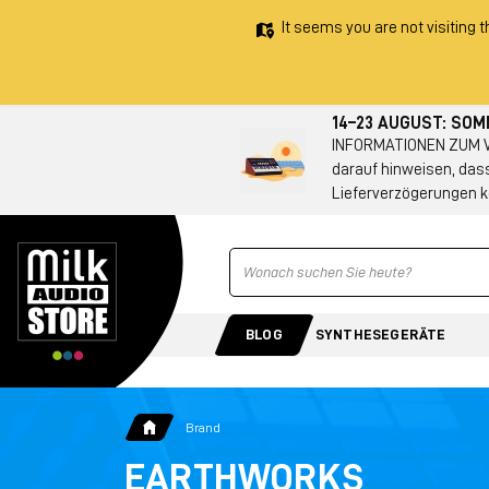
It seems you are not visiting t
14–23 AUGUST: SO
INFORMATIONEN ZUM VE
darauf hinweisen, das
Lieferverzögerungen k
Ricerca
BLOG
SYNTHESEGERÄTE
Brand
EARTHWORKS