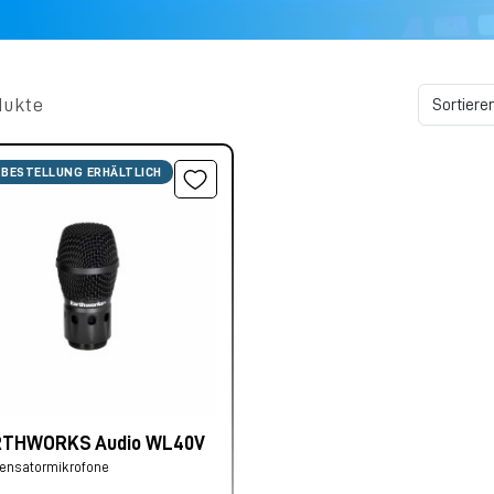
dukte
 BESTELLUNG ERHÄLTLICH
THWORKS Audio WL40V
ensatormikrofone