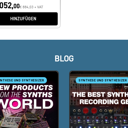
.052,
00
€ 884,03 + VAT
HINZUFÜGEN
BLOG
NTHESE UND SYNTHESIZER
SYNTHESE UND SYNTHESIZER