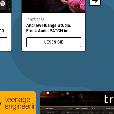
13/07/2026
18/06/2
Andrew Huangs Studio:
Nordic
10-
Flock Audio PATCH im
und NU
Zentrum des Routings
Praxis
LESEN SIE