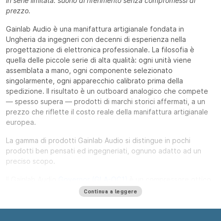
in serie limitata: suono di riferimento senza compromessi di
prezzo.
Gainlab Audio è una manifattura artigianale fondata in
Ungheria da ingegneri con decenni di esperienza nella
progettazione di elettronica professionale. La filosofia è
quella delle piccole serie di alta qualità: ogni unità viene
assemblata a mano, ogni componente selezionato
singolarmente, ogni apparecchio calibrato prima della
spedizione. Il risultato è un outboard analogico che compete
— spesso supera — prodotti di marchi storici affermati, a un
prezzo che riflette il costo reale della manifattura artigianale
europea.
La gamma di prodotti Gainlab Audio si distingue in pochi
prodotti ben pensati ed ingegneriati, ognuno adatto ad un
preciso scopo.
Il Gainlab Audio
Governor (GLA-OC1)
è un compressore ottico
valvolare a dual-slope, ovvero con due distinte threshold che
Continua a leggere
si possono impostare, rendendo il Governor il compressore più
versatile grazie anche ai suoi controlli di carattere delle
valvole. Al suo fianco, il
Dictator
è il compressore valvolare