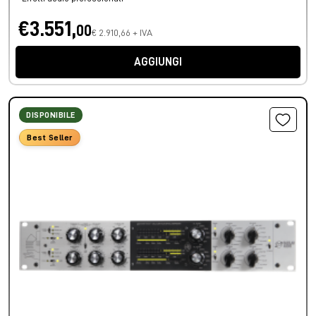
€3.551,
00
€ 2.910,66 + IVA
AGGIUNGI
DISPONIBILE
Best Seller