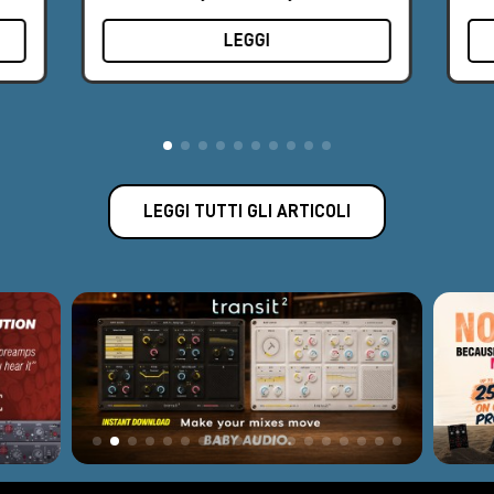
demo su appuntamento.
Giacomo Pasquali
50
LEGGI
LEGGI TUTTI GLI ARTICOLI