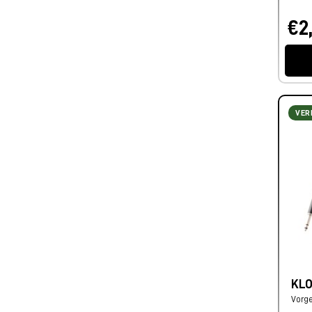
€2
VER
KLO
Vorge