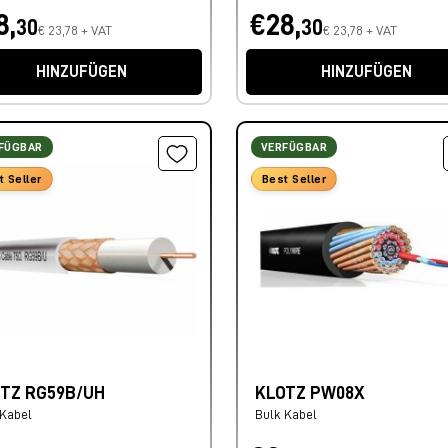
8,
€28,
30
30
€ 23,78 + VAT
€ 23,78 + VAT
HINZUFÜGEN
HINZUFÜGEN
FÜGBAR
VERFÜGBAR
t Seller
Best Seller
TZ RG59B/UH
KLOTZ PW08X
 Kabel
Bulk Kabel