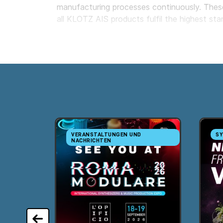
manufacturing processes continuously. These
all KLOTZ AIS products fulfil the highest sta
VERANSTALTUNGEN UND
SY
NACHRICHTEN