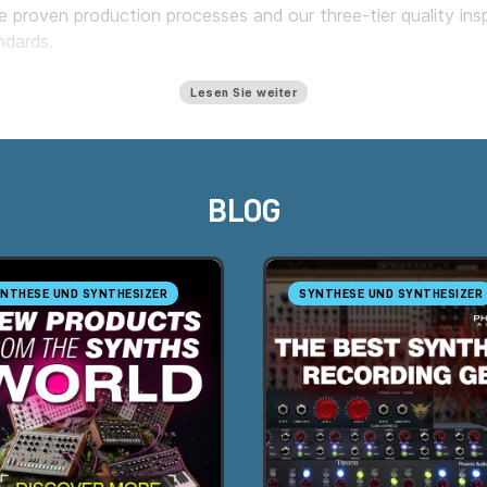
 proven production processes and our three-tier quality in
ndards.
Lesen Sie weiter
BLOG
NTHESE UND SYNTHESIZER
SYNTHESE UND SYNTHESIZER