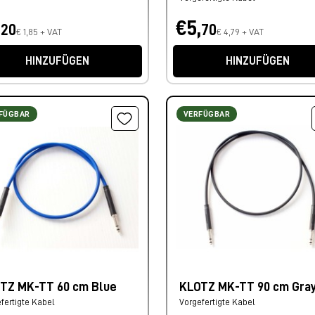
,
€5,
20
70
€ 1,85 + VAT
€ 4,79 + VAT
HINZUFÜGEN
HINZUFÜGEN
FÜGBAR
VERFÜGBAR
TZ MK-TT 60 cm Blue
KLOTZ MK-TT 90 cm Gra
fertigte Kabel
Vorgefertigte Kabel