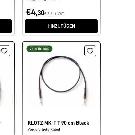
€4,
30
€ 3,61 + VAT
HINZUFÜGEN
VERFÜGBAR
y
KLOTZ MK-TT 90 cm Black
Vorgefertigte Kabel