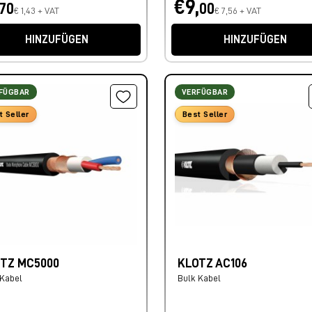
€9,
70
00
€ 1,43 + VAT
€ 7,56 + VAT
HINZUFÜGEN
HINZUFÜGEN
FÜGBAR
VERFÜGBAR
t Seller
Best Seller
TZ MC5000
KLOTZ AC106
 Kabel
Bulk Kabel