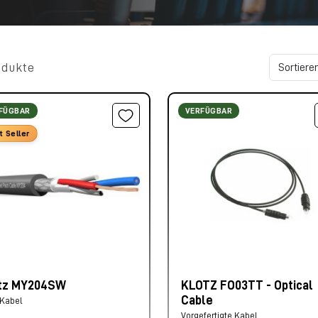
odukte
FÜGBAR
VERFÜGBAR
t Seller
tz MY204SW
KLOTZ FO03TT - Optical
Cable
 Kabel
Vorgefertigte Kabel