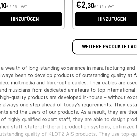
,
€2,
10
30
€ 3,45 + VAT
€ 1,93 + VAT
HINZUFÜGEN
HINZUFÜGEN
WEITERE PRODUKTE LAD
 a wealth of long-standing experience in manufacturing and 
always been to develop products of outstanding quality at fai
deo, multimedia and fibre-optic cables. Their cables are used
and musicians from dedicated amateurs to top international
ve high-quality products are developed in-house – without exc
 always one step ahead of today’s requirements. They esta
 and the users of our products. As a result, they are thor
 of highly qualified expert staff, they are able to design p
ified staff, state-of-the-art production systems, optimized 
e outstanding quality of KLOTZ AIS products. They use top-qu