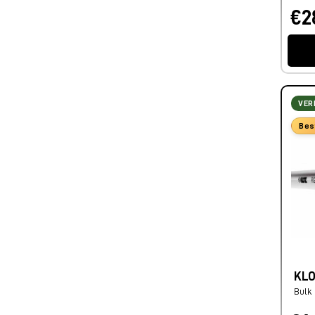
€2
VER
Bes
KLO
Bulk