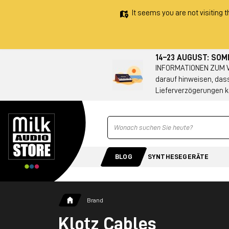
It seems you are not visiting t
14–23 AUGUST: SO
INFORMATIONEN ZUM VE
darauf hinweisen, das
Lieferverzögerungen k
Ricerca
BLOG
SYNTHESEGERÄTE
Brand
Klotz Cables