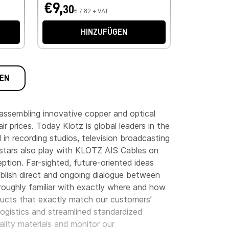
€9,
30
€ 7,82 + VAT
HINZUFÜGEN
EN
assembling innovative copper and optical
r prices. Today Klotz is global leaders in the
 in recording studios, television broadcasting
 stars also play with KLOTZ AIS Cables on
eption. Far-sighted, future-oriented ideas
blish direct and ongoing dialogue between
oughly familiar with exactly where and how
roducts that exactly match our customers’
logistics and streamlined standardized
ality materials and monitor our