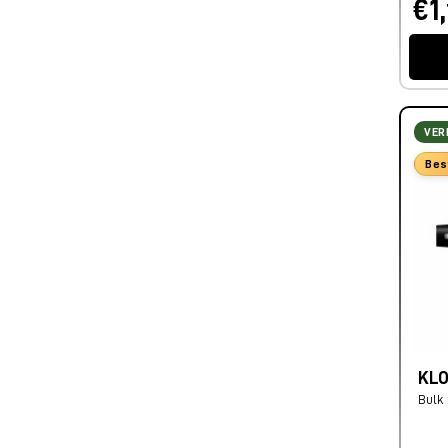
€1,
VER
Bes
KLO
Bulk