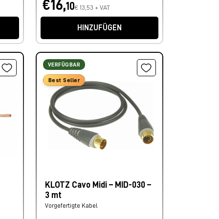
€16,
10
€ 13,53 + VAT
HINZUFÜGEN
VERFÜGBAR
Best Seller
KLOTZ Cavo Midi – MID-030 –
3 mt
Vorgefertigte Kabel