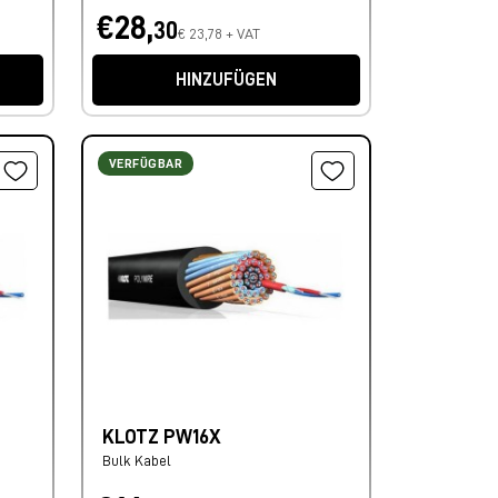
€28,
30
€ 23,78 + VAT
HINZUFÜGEN
VERFÜGBAR
KLOTZ PW16X
Bulk Kabel