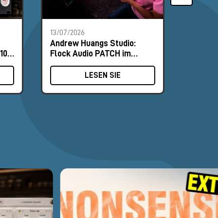
13/07/2026
18/06/2
Andrew Huangs Studio:
Nordic
10-
Flock Audio PATCH im
und NU
Zentrum des Routings
Praxis
LESEN SIE