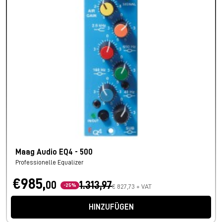
Maag Audio EQ4 - 500
Professionelle Equalizer
€985,
00
1.313,97
-25%
€ 827,73 + VAT
HINZUFÜGEN