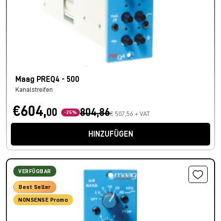
Maag PREQ4 - 500
Kanalstreifen
€604,
00
804,86
-25%
€ 507,56 + VAT
HINZUFÜGEN
VERFÜGBAR
Best Seller
NONSENSE Promo