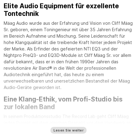
Elite Audio Equipment für exzellente
Tontechnik
Mäag Audio wurde aus der Erfahrung und Vision von Cliff Mäag
Sr. geboren, einem Toningenieur mit über 35 Jahren Erfahrung
im Bereich Aufnahme und Mischung. Seine Leidenschaft für
hohe Klangqualität ist die treibende Kraft hinter jedem Projekt
der Marke. Als Erfinder des gefeierten NTI EQ3 und der
Nightpro PreQ3- und EQ3D-Module ist Cliff Mäag Sr. vor allem
dafür bekannt, dass er in den frühen 1990er Jahren das
revolutionäre Air Band® in die Welt der professionellen
Audiotechnik eingeführt hat, das heute zu einem
unverwechselbaren und unersetzlichen Bestandteil der Mäag
Audio-Geräte geworden ist.
Eine Klang-Ethik, vom Profi-Studio bis
zur lokalen Band
In seinem Produktionsstudio The Record Lab geht Cliff Mäag
jedes Projekt mit dem gleichen Respekt vor dem Handwerk an,
egal ob es sich um einen international bekannten Künstler oder
Lesen Sie weiter
eine junge aufstrebende Band handelt. Diese Philosophie