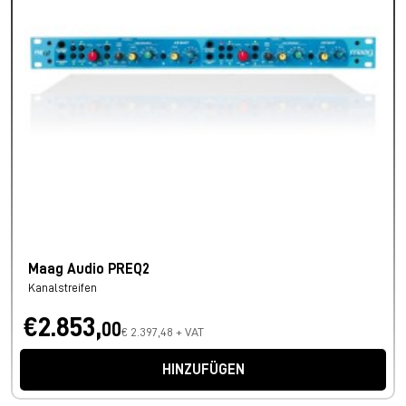
Maag Audio PREQ2
Kanalstreifen
€2.853,
00
€ 2.397,48 + VAT
HINZUFÜGEN