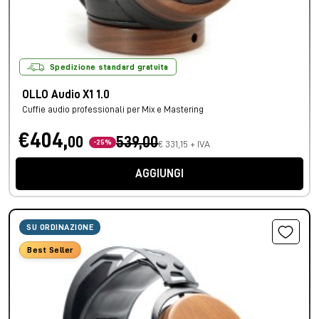
Spedizione standard gratuita
OLLO Audio X1 1.0
Cuffie audio professionali per Mix e Mastering
€404,
00
539,00
-25%
€ 331,15 + IVA
AGGIUNGI
SU ORDINAZIONE
Best Seller