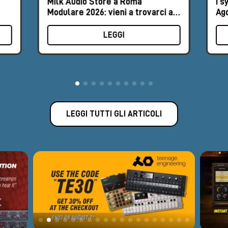
Milk Audio Store a Roma
I s
Modulare 2026: vieni a trovarci al
Ag
Booth #8
LEGGI
LEGGI TUTTI GLI ARTICOLI