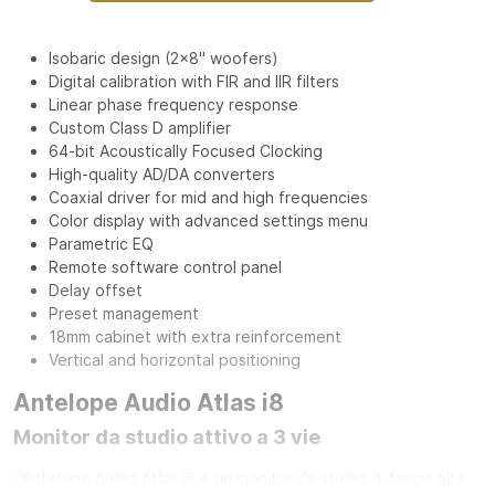
Isobaric design (2x8" woofers)
Digital calibration with FIR and IIR filters
Linear phase frequency response
Custom Class D amplifier
64-bit Acoustically Focused Clocking
High-quality AD/DA converters
Coaxial driver for mid and high frequencies
Color display with advanced settings menu
Parametric EQ
Remote software control panel
Delay offset
Preset management
18mm cabinet with extra reinforcement
Vertical and horizontal positioning
Antelope Audio Atlas i8
Monitor da studio attivo a 3 vie
L'Antelope Audio Atlas i8 è un monitor da studio di fascia alta