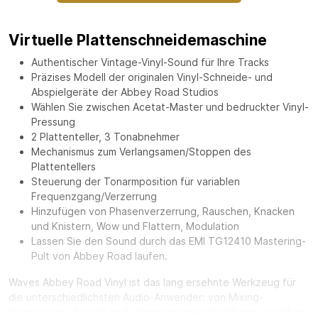
Virtuelle Plattenschneidemaschine
Authentischer Vintage-Vinyl-Sound für Ihre Tracks
Präzises Modell der originalen Vinyl-Schneide- und
Abspielgeräte der Abbey Road Studios
Wählen Sie zwischen Acetat-Master und bedruckter Vinyl-
Pressung
2 Plattenteller, 3 Tonabnehmer
Mechanismus zum Verlangsamen/Stoppen des
Plattentellers
Steuerung der Tonarmposition für variablen
Frequenzgang/Verzerrung
Hinzufügen von Phasenverzerrung, Rauschen, Knacken
und Knistern, Wow und Flattern, Modulation
Lassen Sie den Sound durch das EMI TG12410 Mastering-
Pult von Abbey Road laufen.
Waves
Abbey Road Vinyl
ist
das lang ersehnte Werkzeug für
die unterschiedlichsten Audio-Anwender: von Mixing-
Ingenieuren, die sich nach einem unverwechselbaren, weichen