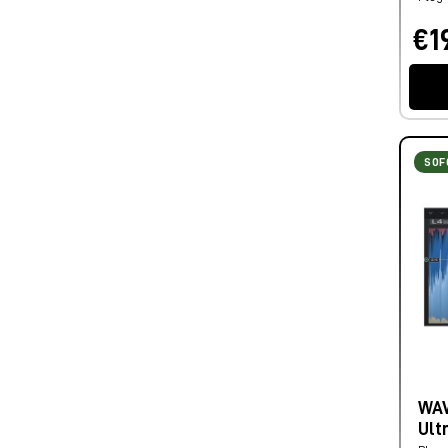
€1
SOF
WAV
Ult