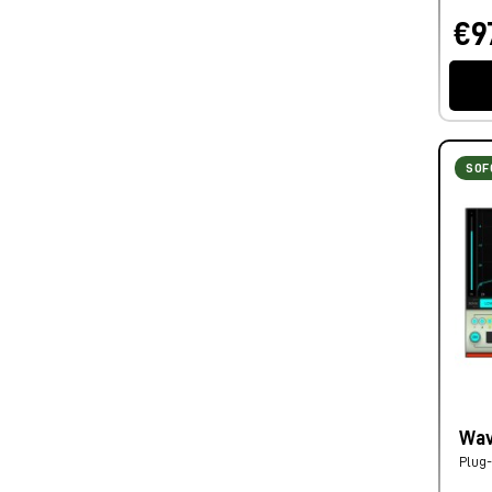
€9
SOF
Wav
Plug-