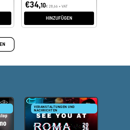
€34,
10
€ 28,66 + VAT
HINZUFÜGEN
EN
VERANSTALTUNGEN UND
SYNTH
NACHRICHTEN