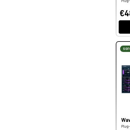
Plug-
€4
SOF
Wav
Plug-