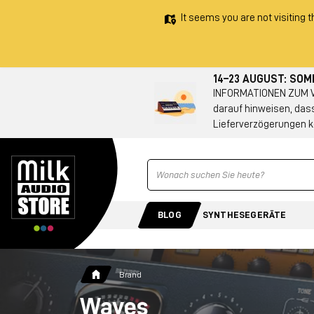
It seems you are not visiting t
14–23 AUGUST: SO
INFORMATIONEN ZUM VE
darauf hinweisen, das
Lieferverzögerungen k
Ricerca
BLOG
SYNTHESEGERÄTE
Brand
Waves