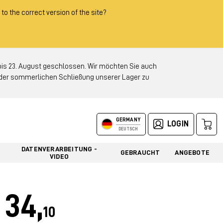
 to the correct version of the site?
 23. August geschlossen. Wir möchten Sie auch
d der sommerlichen Schließung unserer Lager zu
GERMANY
LOGIN
DEUTSCH
DATENVERARBEITUNG -
GEBRAUCHT
ANGEBOTE
VIDEO
34,
10