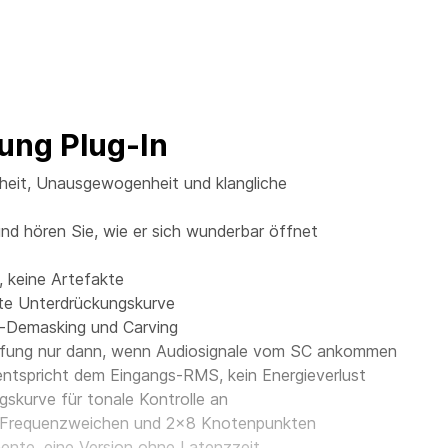
ung Plug-In
eit, Unausgewogenheit und klangliche
nd hören Sie, wie er sich wunderbar öffnet
, keine Artefakte
erte Unterdrückungskurve
z-Demasking und Carving
mpfung nur dann, wenn Audiosignale vom SC ankommen
tspricht dem Eingangs-RMS, kein Energieverlust
gskurve für tonale Kontrolle an
ren Frequenzweichen und 2x8 Knotenpunkten
ente, eine Version ohne Latenzzeit