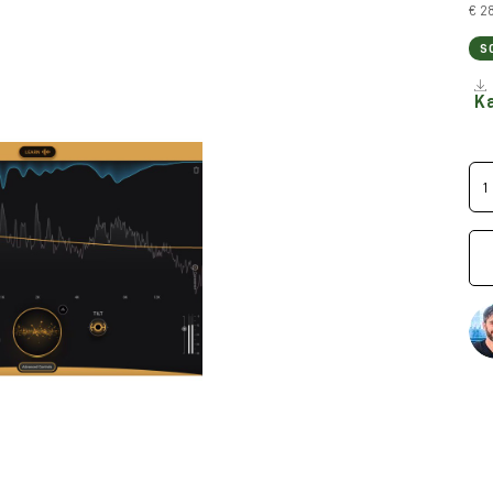
€ 2
S
Ka