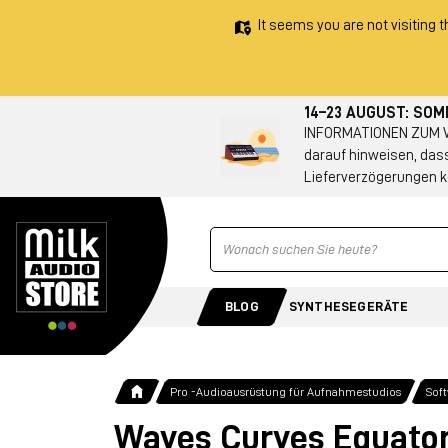
It seems you are not visiting t
14–23 AUGUST: SO
INFORMATIONEN ZUM VE
darauf hinweisen, das
Lieferverzögerungen k
Ricerca
BLOG
SYNTHESEGERÄTE
Pro -Audioausrüstung für Aufnahmestudios
Sof
Waves Curves Equato