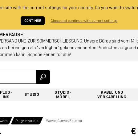
he site with the correct settings for your country. Do you want to switch
CONTINUE
Close and continue with current settings
MMERPAUSE
RSAND UND ZUR SOMMERSCHLIESSUNG: Unsere Büros sind vom 14. bis
s es bei einigen als "verfügbar" gekennzeichneten Produkten aufgrun
ommen kann. Schöne Ferien für alle!
PLUG-
STUDIO-
KABEL UND
STUDIO
INS
MÖBEL
VERKABELUNG
tware
Plug-In-Audio
Waves Curves Equator
€
r