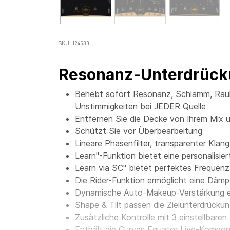
SKU: 124530
Resonanz-Unterdrück
Behebt sofort Resonanz, Schlamm, Rauh
Unstimmigkeiten bei JEDER Quelle
Entfernen Sie die Decke von Ihrem Mix u
Schützt Sie vor Überbearbeitung
Lineare Phasenfilter, transparenter Klang
Learn"-Funktion bietet eine personalisi
Learn via SC" bietet perfektes Frequen
Die Rider-Funktion ermöglicht eine Dä
Dynamische Auto-Makeup-Verstärkung en
Shape & Tilt passen die Zielunterdrückun
Zusätzliche Kontrolle mit 3 einstellba
Enthält die Curves Equator Live-Kompon