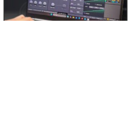
27/04/2026
Baby Audio Grainferno: Síntesis granular que
convierte tus samples en instrumentos únicos
LEER
EVENTOS Y NOTICIAS