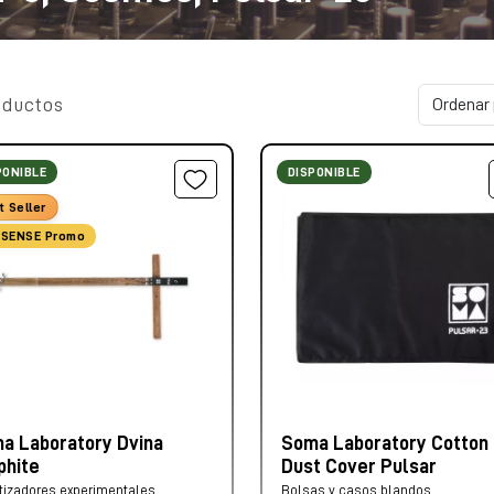
oductos
PONIBLE
DISPONIBLE
t Seller
SENSE Promo
a Laboratory Dvina
Soma Laboratory Cotton
phite
Dust Cover Pulsar
tizadores experimentales
Bolsas y casos blandos