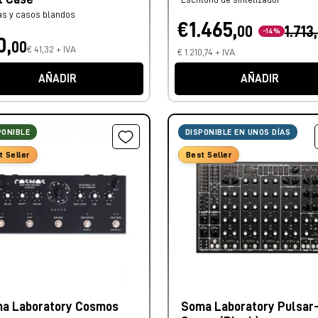
as y casos blandos
€1.465,
00
1.713
-14%
0,
00
€ 41,32 + IVA
€ 1.210,74 + IVA
AÑADIR
AÑADIR
PONIBLE
DISPONIBLE EN UNOS DÍAS
t Seller
Best Seller
a Laboratory Cosmos
Soma Laboratory Pulsar