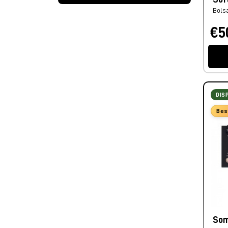
Bols
€5
DIS
Bes
Som