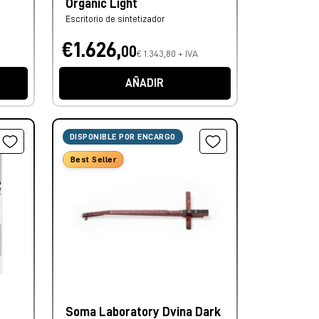
Organic Light
Escritorio de sintetizador
€1.626,
00
€ 1.343,80 + IVA
AÑADIR
DISPONIBLE POR ENCARGO
Best Seller
Soma Laboratory Dvina Dark