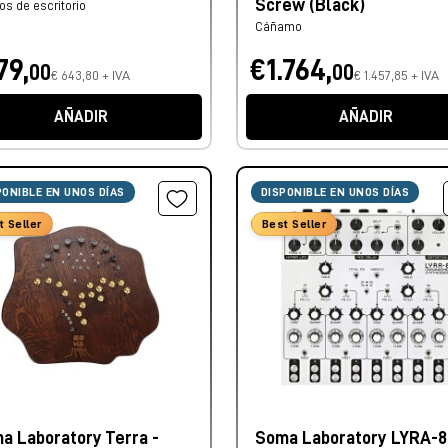
Screw (Black)
os de escritorio
Cáñamo
79,
€1.764,
00
00
€ 643,80 + IVA
€ 1.457,85 + IVA
AÑADIR
AÑADIR
PONIBLE EN UNOS DÍAS
DISPONIBLE EN UNOS DÍAS
t Seller
Best Seller
a Laboratory Terra -
Soma Laboratory LYRA-8