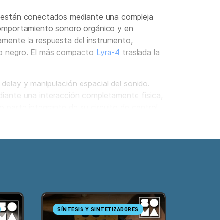
s están conectados mediante una compleja
comportamiento sonoro orgánico y en
amente la respuesta del instrumento,
do negro. El más compacto
Lyra-4
traslada la
elay y manipulación espacial del sonido.
iante una interacción completamente física,
parte integrante de su circuito de control,
 receptor de ruido electromagnético que
e sonora única.
 de la marca, incluidos Lyra-8, Cosmos y
n cita previa.
SÍNTESIS Y SINTETIZADORES
OFERT