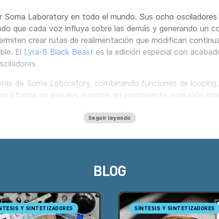
er Soma Laboratory en todo el mundo. Sus ocho osciladore
iendo que cada voz influya sobre las demás y generando un 
rmiten crear rutas de realimentación que modifican continu
ble. El
Lyra-8 Black Beast
es la edición especial con acaba
sciladores.
ras de Soma Laboratory, combinando funciones de looping, d
transforma en paisajes sonoros en permanente evolución med
strumento electroacústico que utiliza el cuerpo humano como 
les que modelan la síntesis y el filtrado. El
ETHER V2
es un
Seguir leyendo
almente imperceptibles, convirtiendo el entorno en una fuent
de Soma Laboratory y dispone de los principales instrumentos
eden adquirirse online o probarse en nuestro showroom co
BLOG
NTESIS Y SINTETIZADORES
SÍNTESIS Y SINTETIZADORES