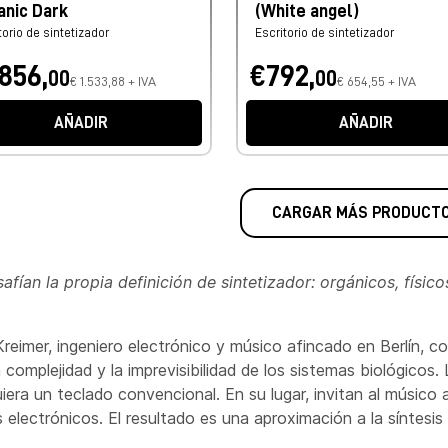
anic Dark
(White angel)
torio de sintetizador
Escritorio de sintetizador
.856,
€792,
00
00
€ 1.533,88 + IVA
€ 654,55 + IVA
AÑADIR
AÑADIR
CARGAR MÁS PRODUCT
ían la propia definición de sintetizador: orgánicos, físic
eimer, ingeniero electrónico y músico afincado en Berlín, con
a complejidad y la imprevisibilidad de los sistemas biológico
uiera un teclado convencional. En su lugar, invitan al músico
os electrónicos. El resultado es una aproximación a la síntes