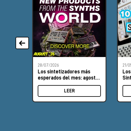
28/07/2026
21/0
Los sintetizadores más
Los
esperados del mes: agosto
Sin
de 2026
de 
LEER