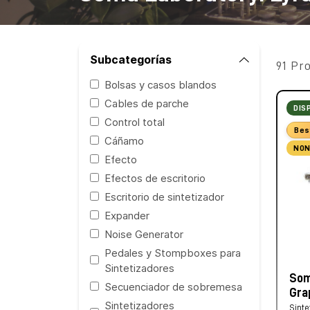
Subcategorías
91 Pr
Bolsas y casos blandos
Cables de parche
DIS
Control total
Bes
Cáñamo
NON
Efecto
Efectos de escritorio
Escritorio de sintetizador
Expander
Noise Generator
Pedales y Stompboxes para
Sintetizadores
Som
Secuenciador de sobremesa
Gra
Sintetizadores
Sinte