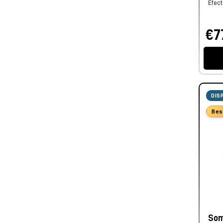
Efect
€7
DIS
Bes
Som