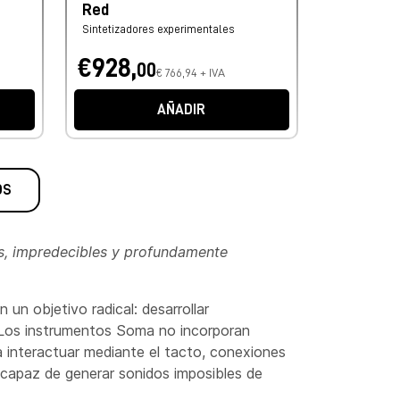
Red
Sintetizadores experimentales
€928,
00
€ 766,94 + IVA
AÑADIR
OS
os, impredecibles y profundamente
 un objetivo radical: desarrollar
s. Los instrumentos Soma no incorporan
 a interactuar mediante el tacto, conexiones
is capaz de generar sonidos imposibles de