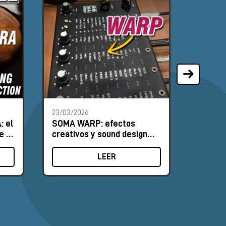
23/03/2026
07/08/2
: el
SOMA WARP: efectos
Apollo
e la
creativos y sound design
Rackmo
audio
LEER