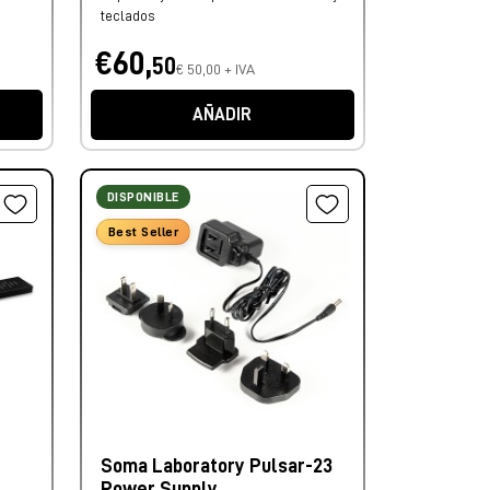
teclados
€60,
50
€ 50,00 + IVA
AÑADIR
DISPONIBLE
Best Seller
Soma Laboratory Pulsar-23
Power Supply