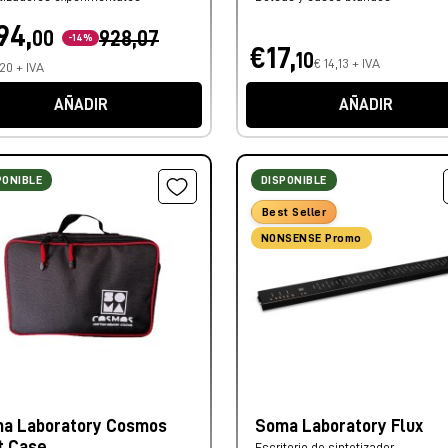
94,
00
928,07
-14%
€17,
10
€ 14,13 + IVA
20 + IVA
AÑADIR
AÑADIR
PONIBLE
DISPONIBLE
Best Seller
NONSENSE Promo
a Laboratory Cosmos
Soma Laboratory Flux
t Case
Escritorio de sintetizador