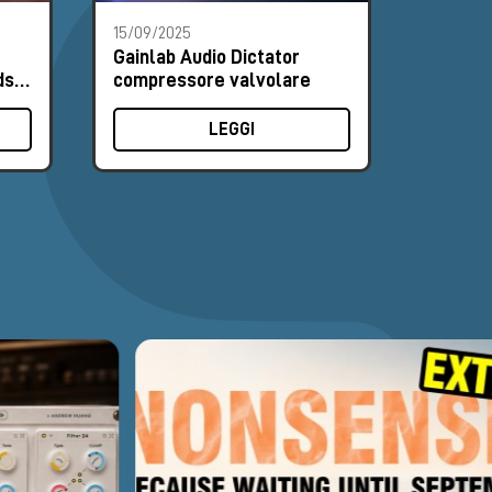
15/09/2025
01/03/2
Gainlab Audio Dictator
Milk Au
ds
compressore valvolare
distrib
Gainlab
LEGGI