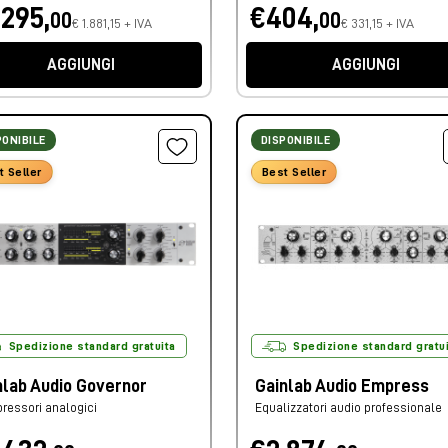
.295,
€404,
00
00
€ 1.881,15 + IVA
€ 331,15 + IVA
AGGIUNGI
AGGIUNGI
PONIBILE
DISPONIBILE
t Seller
Best Seller
Spedizione standard gratuita
Spedizione standard gratu
nlab Audio Governor
Gainlab Audio Empress
ressori analogici
Equalizzatori audio professionale