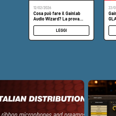
12/02/2026
22/0
Cosa può fare il Gainlab
Gai
Audio Wizard? La prova
GLA
completa di Giacomo
amp
Pasquali
ser
LEGGI