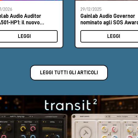
1/2026
29/12/2025
nlab Audio Auditor
Gainlab Audio Governor
501-HP1: il nuovo
nominato agli SOS Awar
lificatore cuffie 500-
2026
ies dal NAMM 2026
LEGGI
LEGGI
LEGGI TUTTI GLI ARTICOLI