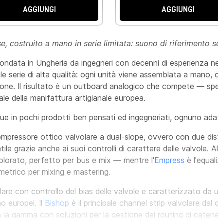
AGGIUNGI
AGGIUNGI
, costruito a mano in serie limitata: suono di riferimento
ondata in Ungheria da ingegneri con decenni di esperienza ne
ccole serie di alta qualità: ogni unità viene assemblata a man
zione. Il risultato è un outboard analogico che compete — spe
eale della manifattura artigianale europea.
gue in pochi prodotti ben pensati ed ingegneriati, ognuno ad
mpressore ottico valvolare a dual-slope, ovvero con due dis
le grazie anche ai suoi controlli di carattere delle valvole. Al
colorato, perfetto per bus e mix — mentre l'
Empress
è l'equal
metrico per mixing e mastering.
lare con controllo del bias delle valvole e caratterizzato d
o europei. Il
Bishop
è il principale channel strip valvolare da
la gamma con soluzioni per la gestione del routing di catene di