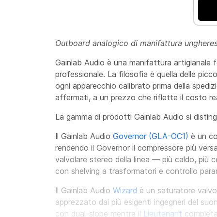
Outboard analogico di manifattura ungherese
Gainlab Audio è una manifattura artigianale f
professionale. La filosofia è quella delle pi
ogni apparecchio calibrato prima della spedi
affermati, a un prezzo che riflette il costo r
La gamma di prodotti Gainlab Audio si distin
Il Gainlab Audio
Governor (GLA-OC1)
è un co
rendendo il Governor il compressore più versati
valvolare stereo della linea — più caldo, più 
con shelving a trasformatori e controllo para
Il Gainlab Audio
Wizard
è un saturatore valvo
apprezzato dai più esigenti ingegneri del suon
con dual-slope mentre il
Lieutenant
completa 