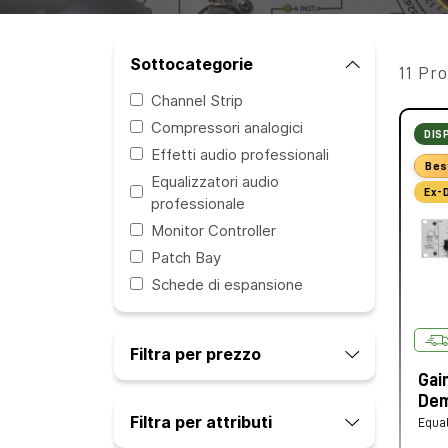
Sottocategorie
11 Pro
Channel Strip
Compressori analogici
DIS
Effetti audio professionali
Bes
Equalizzatori audio
Ex-
professionale
Monitor Controller
Patch Bay
Schede di espansione
Filtra per prezzo
Gai
Dem
Filtra per attributi
Equal