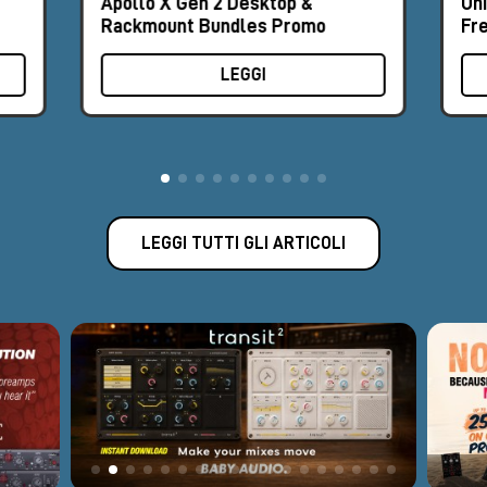
Apollo X Gen 2 Desktop &
Un
Rackmount Bundles Promo
Fr
LEGGI
LEGGI TUTTI GLI ARTICOLI