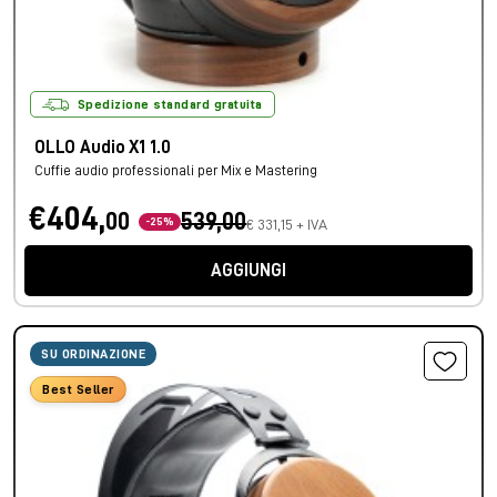
Spedizione standard gratuita
OLLO Audio X1 1.0
Cuffie audio professionali per Mix e Mastering
€404,
00
539,00
-25%
€ 331,15 + IVA
AGGIUNGI
SU ORDINAZIONE
Best Seller