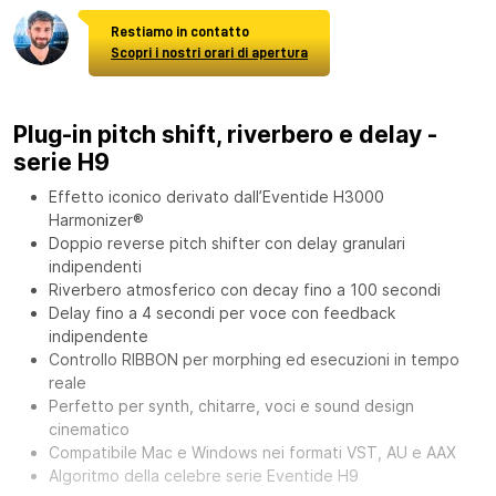
Restiamo in contatto
Scopri i nostri orari di apertura
Plug-in pitch shift, riverbero e delay -
serie H9
Effetto iconico derivato dall’Eventide H3000
Harmonizer®
Doppio reverse pitch shifter con delay granulari
indipendenti
Riverbero atmosferico con decay fino a 100 secondi
Delay fino a 4 secondi per voce con feedback
indipendente
Controllo RIBBON per morphing ed esecuzioni in tempo
reale
Perfetto per synth, chitarre, voci e sound design
cinematico
Compatibile Mac e Windows nei formati VST, AU e AAX
Algoritmo della celebre serie Eventide H9