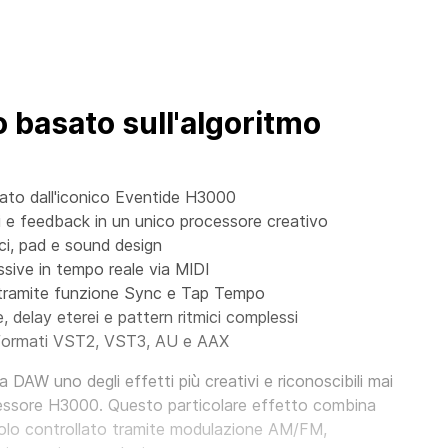
o basato sull'algoritmo
ato dall'iconico Eventide H3000
e feedback in un unico processore creativo
oci, pad e sound design
sive in tempo reale via MIDI
 tramite funzione Sync e Tap Tempo
, delay eterei e pattern ritmici complessi
formati VST2, VST3, AU e AAX
ua DAW uno degli effetti più creativi e riconoscibili mai
ocessore H3000. Questo particolare effetto combina
molo controllato tramite modulazione AM/FM,