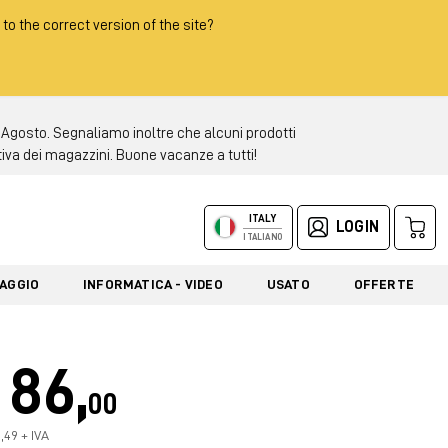
 to the correct version of the site?
 Agosto. Segnaliamo inoltre che alcuni prodotti
tiva dei magazzini. Buone vacanze a tutti!
ITALY
LOGIN
ITALIANO
LAGGIO
INFORMATICA - VIDEO
USATO
OFFERTE
86,
00
,49 + IVA