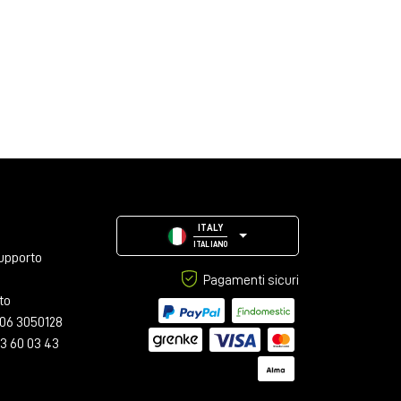
ITALY
ITALIANO
upporto
Pagamenti sicuri
to
06 3050128
23 60 03 43