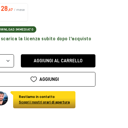
28
,67
/ mese
OWNLOAD IMMEDIATO
scarica la licenza subito dopo l'acquisto
AGGIUNGI AL CARRELLO
AGGIUNGI
Restiamo in contatto
Scopri i nostri orari di apertura