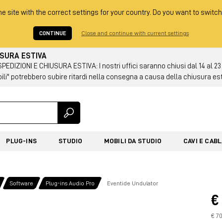
he site with the correct settings for your country. Do you want to switch
CONTINUE
Close and continue with current settings
USURA ESTIVA
DIZIONI E CHIUSURA ESTIVA: I nostri uffici saranno chiusi dal 14 al 23
ili" potrebbero subire ritardi nella consegna a causa della chiusura es
PLUG-INS
STUDIO
MOBILI DA STUDIO
CAVI E CAB
Software
Plug-ins Audio Pro
Eventide Undulator
€
€ 70