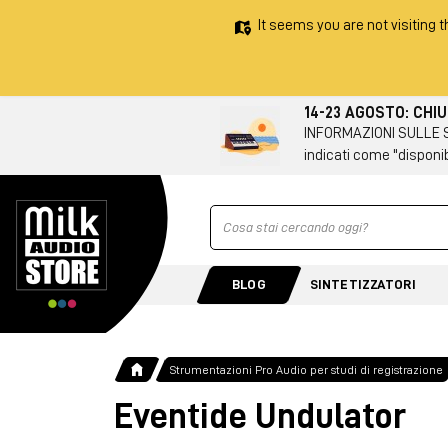
It seems you are not visiting t
14-23 AGOSTO: CHI
INFORMAZIONI SULLE SPE
indicati come "disponib
Ricerca
BLOG
SINTETIZZATORI
Strumentazioni Pro Audio per studi di registrazione
Eventide Undulator