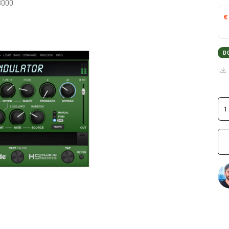
H3000
€
D