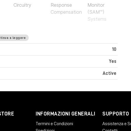
Circuitry
Response
Monitor
Compensation
(SAM™)
Systems
tinua a leggere
10
Yes
Active
he fonde l'amatissimo stile montabile su soffitto
STORE
INFORMAZIONI GENERALI
SUPPORTO
ente tecnologia Smart Active Monitoring.
Termini e Condizioni
Assistenza e S
Spedizioni
Contatti