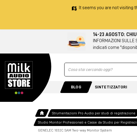
It seems you are not visiting t
14-23 AGOSTO: CHI
INFORMAZIONI SULLE SPE
indicati come "disponib
Ricerca
BLOG
SINTETIZZATORI
Strumentazioni Pro Audio per studi di registrazione
Studio Monitor Professionali e Casse da Studio per Registraz
GENELEC 1032C SAM Two-way Monitor System