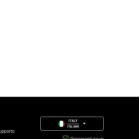
ITALY
ITALIANO
upporto