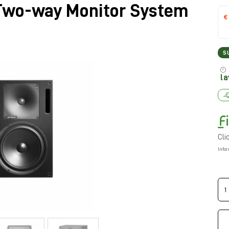
wo-way Monitor System
€
S
la
Cli
Info