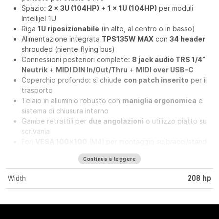
Spazio:
2 x 3U (104HP)
+
1 x 1U (104HP)
per moduli
Intellijel 1U
Riga
1U riposizionabile
(in alto, al centro o in basso)
Alimentazione integrata
TPS135W MAX
con
34 header
shrouded (niente flying bus)
Connessioni posteriori complete:
8 jack audio TRS 1/4”
Neutrik
+
MIDI DIN In/Out/Thru
+
MIDI over USB-C
Coperchio profondo: si chiude
con patch inserito
per il
trasporto
Telaio in alluminio robusto con
maniglia ergonomica
e
sistema di chiusura interno
Gambe retrattili per
due angolazioni
o utilizzo piatto su
scrivania
Fori
VESA 100x100
(M4) per montaggio su bracci/stand
Compatibile con
Joiner Plates
per impilare due case (fino
Continua a leggere
a 14U, accessorio venduto separatamente)
Width
208 hp
Intellijel 7U 104HP Performance Case
Gen-2 Silver
L’
Intellijel 7U x 104HP Performance Case Gen-2
è una delle
basi più complete per costruire un sistema Eurorack portatile,