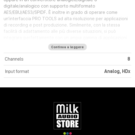
digitale/analogico con supporto multiformato
AES/EBU/AES3/SPIDF. È inoltre in grado di operare come
un’interfaccia PRO TOOLS ad alta risoluzione per applicazioni
di recording e post produzione. Similmente, con la stessa
facilità di adattamento alle più diverse situazioni, si può
integrare perfettamente con un ampia gamma di applicazioni
DAW, tra cui Logic, Cubase, Nuendo ed altre.
Applicazioni
Continua a leggere
Il Prism Sound ADA-8XR si colloca al top dei convertitori di
fascia professionale e rappresenta la scelta migliore per
Channels
8
qualsiasi tipo di utilizzo dal recording al mastering e dal
broadcast alla post produzione. Offrendo il sistema di
Input format
Analog, HDx
conversione con i risultati più nitidi e trasparenti disponibile sul
mrcato, Prism Sound ADA-8XR è l’ideale per tutti i produttori,
ingegneri del suono e musicisti che mirano alla massima qualità
in sede di registrazione, tracking & overdubbing, mixing (verso
supporti stereo o surround) e mastering. Prism Sound ADA-8XR
è perfetto per la regstrazine di qualsiasi fonte sonora, e,
avvalendosi di output multipli, è anche un’ottima sorgente per
sommatori analogici esterni. Grazie alla versatilità e qualità di
cui si contraddistingue, l’ADA-8XR ha saputo guadagnarsi un
posto nei Top studios di tutto il mondo ed è stato quindi