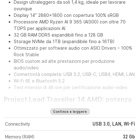
Design ultraleggero da soli 1,4 kg, ideale per lavorare
ovunque
Display 14” 2880x1800 con copertura 100% sRGB
Processore AMD Ryzen AI 9 365 (AI300) con oltre 70
TOPS per applicazioni AI
32 GB RAM DDR5 espandibili fino a 128 GB
Storage NVMe da 1TB (espandibile fino a 16TB)
Ottimizzato per software audio con ASIO Drivers – 100%
Rock Stable
BIOS custom ad alte prestazioni per produzione
audio/video
Connettività completa: USB 3.2, USB-C, USB4, HDMI, LAN
Wi-Fi 6E e Bluetooth 5.2
Test intensivi di 48 ore per certificazione audio-video
Project Lead Traveller 14 AMD: potenza
e portabilità per creativi
Continua a leggere
Il Project Lead Traveller 14 AMD è progettato per
professionisti dell’audio e del video che necessitano di
Connectivity
USB 3.0, LAN, Wi-Fi
prestazioni elevate in mobilità. Con un peso di soli 1,4 kg e una
finitura elegante grey, questo laptop combina perfettamente
Memory (RAM)
32 Gb