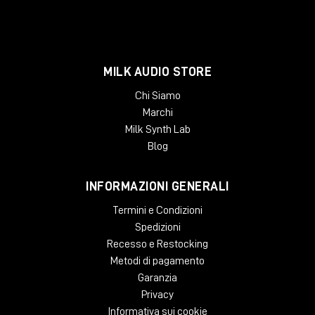
Circuito: Completamente discreto
Alimentazione: ±16V split supply
Distorsione: <0.01% THD
Componenti: Operazionali 2520
Uscita: Sbilanciata bufferizzata
MILK AUDIO STORE
Funzioni extra: CREAM per colorazione analogica
Chi Siamo
Marchi
Milk Synth Lab
Blog
INFORMAZIONI GENERALI
Termini e Condizioni
Spedizioni
Recesso e Restocking
Metodi di pagamento
Garanzia
Privacy
Informativa sui cookie