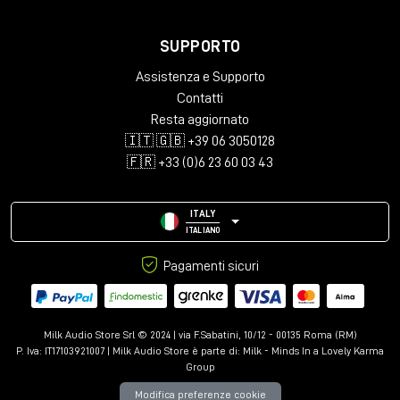
SUPPORTO
Assistenza e Supporto
Contatti
Resta aggiornato
🇮🇹 🇬🇧 +39 06 3050128
🇫🇷 +33 (0)6 23 60 03 43
ITALY
ITALIANO
Pagamenti sicuri
Milk Audio Store Srl © 2024 | via F.Sabatini, 10/12 - 00135 Roma (RM)
P. Iva: IT17103921007 | Milk Audio Store è parte di:
Milk - Minds In a Lovely Karma
Group
Modifica preferenze cookie