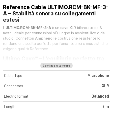
Reference Cable ULTIMO.RCM-BK-MF-3-
A – Stabilità sonora su collegamenti
estesi
Il
ULTIMO.RCM-BK-MF-3-A
è un cavo XLR bilanciato da 3
metri, ideale per connessioni più lunghe in ambienti live o da
studio. Connettori
Amphenol
e costruzione resistente lo
rendono una scelta perfetta per fonici, tecnici e musicisti che
esigono qualità Reference.
Ultimo Cavo™ – L’equilibrio perfetto tra
qualità e praticità
Continua a leggere
Con schermatura efficace e conducibilità ottimale, offre suono
Cable Type
Microphone
limpido e prestazioni costanti anche dopo uso prolungato. Fa
parte della linea Ultimo Cavo™, nata per garantire qualità
Connectors
XLR
Reference anche a chi ha un budget limitato.
Electric format
Balanced
Specifiche tecniche
Length
2 m
Serie: Ultimo Cavo