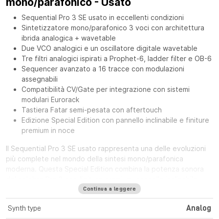
mono/parafonico - Usato
Sequential Pro 3 SE usato in eccellenti condizioni
Sintetizzatore mono/parafonico 3 voci con architettura
ibrida analogica + wavetable
Due VCO analogici e un oscillatore digitale wavetable
Tre filtri analogici ispirati a Prophet-6, ladder filter e OB-6
Sequencer avanzato a 16 tracce con modulazioni
assegnabili
Compatibilità CV/Gate per integrazione con sistemi
modulari Eurorack
Tastiera Fatar semi-pesata con aftertouch
Edizione Special Edition con pannello inclinabile e finiture
premium in noce
Il Sequential Pro 3 SE usato rappresenta una delle evoluzioni
più complete nel mondo della sintesi mono/parafonica
moderna. Questa Special Edition combina la potenza sonora
del celebre Pro 3 con finiture premium, pannello inclinabile
multi-angolo e inserti in legno walnut di alta qualità, offrendo
Continua a leggere
un’esperienza sia sonora che estetica di livello professionale.
Synth type
Analog
Sequential Pro 3 SE: sintesi ibrida