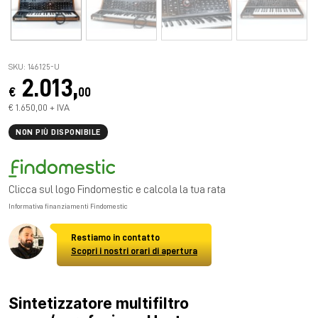
SKU: 146125-U
2.013,
€
00
€ 1.650,00 + IVA
NON PIÙ DISPONIBILE
Clicca sul logo Findomestic e calcola la tua rata
Informativa finanziamenti Findomestic
Restiamo in contatto
Scopri i nostri orari di apertura
Sintetizzatore multifiltro