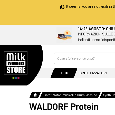
It seems you are not visiting t
14-23 AGOSTO: CHI
INFORMAZIONI SULLE SPE
indicati come "disponib
Ricerca
BLOG
SINTETIZZATORI
Sintetizzatori musicali e Drum Machine
Synth D
WALDORF Protein