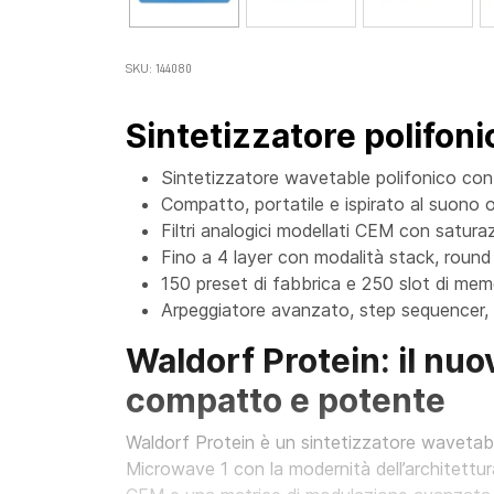
SKU: 144080
Sintetizzatore polifonic
Sintetizzatore wavetable polifonico con 
Compatto, portatile e ispirato al suono o
Filtri analogici modellati CEM con saturaz
Fino a 4 layer con modalità stack, round 
150 preset di fabbrica e 250 slot di mem
Arpeggiatore avanzato, step sequencer, 
Waldorf Protein: il nu
compatto e potente
Waldorf Protein è un sintetizzatore wavetable
Microwave 1 con la modernità dell’architettura