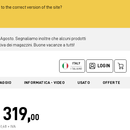
 to the correct version of the site?
 Agosto. Segnaliamo inoltre che alcuni prodotti
tiva dei magazzini. Buone vacanze a tutti!
ITALY
LOGIN
ITALIANO
LAGGIO
INFORMATICA - VIDEO
USATO
OFFERTE
319,
00
1,48 + IVA