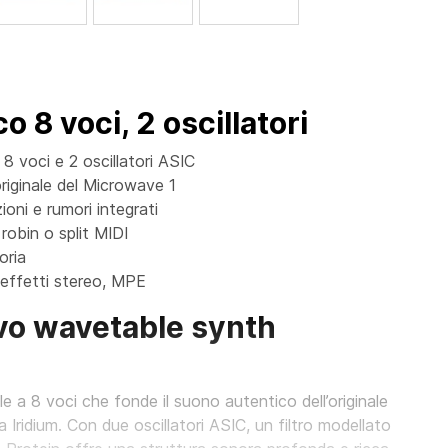
o 8 voci, 2 oscillatori
8 voci e 2 oscillatori ASIC
riginale del Microwave 1
ioni e rumori integrati
robin o split MIDI
oria
effetti stereo, MPE
ovo wavetable synth
 a 8 voci che fonde il suono autentico dell’originale
 Iridium. Con due oscillatori ASIC, un filtro modellato