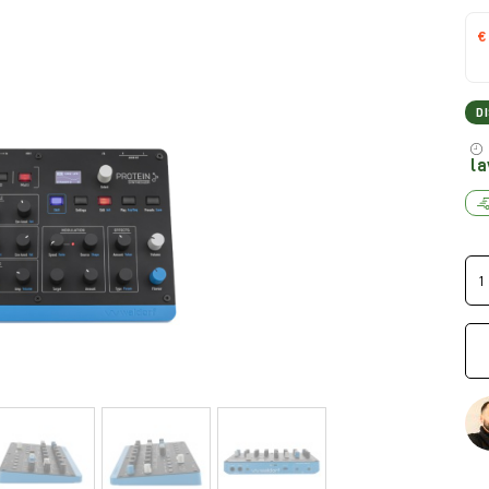
€
D
la