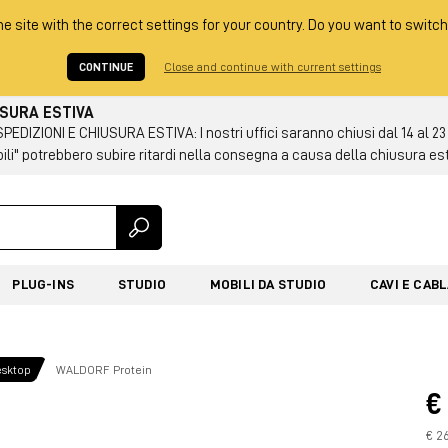
he site with the correct settings for your country. Do you want to switch
CONTINUE
Close and continue with current settings
USURA ESTIVA
DIZIONI E CHIUSURA ESTIVA: I nostri uffici saranno chiusi dal 14 al 23
ili" potrebbero subire ritardi nella consegna a causa della chiusura es
PLUG-INS
STUDIO
MOBILI DA STUDIO
CAVI E CAB
esktop
WALDORF Protein
€
€ 26