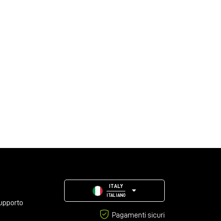
ITALY
ITALIANO
upporto
Pagamenti sicuri