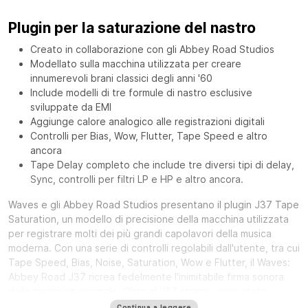
Plugin per la saturazione del nastro
Creato in collaborazione con gli Abbey Road Studios
Modellato sulla macchina utilizzata per creare
innumerevoli brani classici degli anni '60
Include modelli di tre formule di nastro esclusive
sviluppate da EMI
Aggiunge calore analogico alle registrazioni digitali
Controlli per Bias, Wow, Flutter, Tape Speed e altro
ancora
Tape Delay completo che include tre diversi tipi di delay,
Sync, controlli per filtri LP e HP e altro ancora.
Waves e gli Abbey Road Studios presentano il plugin J37 Tape
Saturation, un modello di precisione della macchina utilizzata
per registrare molti dei più grandi capolavori della musica
moderna. Con una serie di controlli regolabili dall'utente, tra cui
Tape Speed, Bias, Noise, Saturation, Wow e Flutter, il Waves:
Abbey Road J37 ricrea fedelmente l'inimitabile firma sonora
della macchina originale. Oltre al J37 stesso, sono state
modellate tre formule esclusive di nastro di ossido. Sviluppate
Continua a leggere