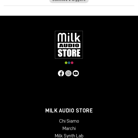
appositamente dalla EMI negli anni '60 e '70, ciascuna formula
ha una risposta in frequenza e un comportamento di
distorsione armonica unici. Per spingere ancora più in là il limite,
è stata aggiunta un'unità Tape Delay completa per completare
questi toni caldi.
Waves: Abbey Road J37 porterà un incredibile calore
analogico alle vostre registrazioni digitali, offrendo un livello di
realismo hardware mai sperimentato prima.
Requisiti di sistema:
Validità della licenza: Illimitata
Attivazione simultanea: 1
Windows: da 10 (64-Bit)
Mac OS: da 12 (64-bit)
Min. RAM: 8 GB
MILK AUDIO STORE
Formati supportati: AAX, AU, VST2, VST3
Chi Siamo
Marchi
Milk Synth Lab