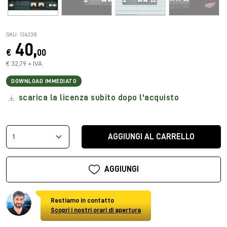
SKU: 124238
40,
€
00
€ 32,79 + IVA
DOWNLOAD IMMEDIATO
scarica la licenza subito dopo l'acquisto
AGGIUNGI AL CARRELLO
AGGIUNGI
Restiamo in contatto
Scopri i nostri orari di apertura